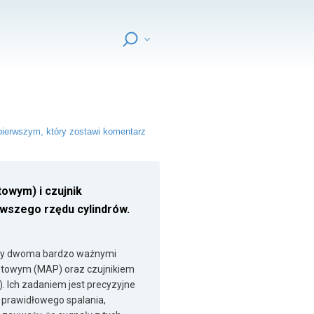
ierwszym, który zostawi komentarz
towym) i czujnik
rwszego rzędu cylindrów.
1
ędzy dwoma bardzo ważnymi
olotowym (MAP) oraz czujnikiem
 Ich zadaniem jest precyzyjne
la prawidłowego spalania,