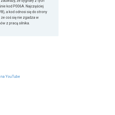
) zauważy, że sygnały z tych
aśnie kod P006A. Najczęściej
8), a kod odnosi się do strony
, że coś się nie zgadza w
ów z pracą silnika.
" na YouTube