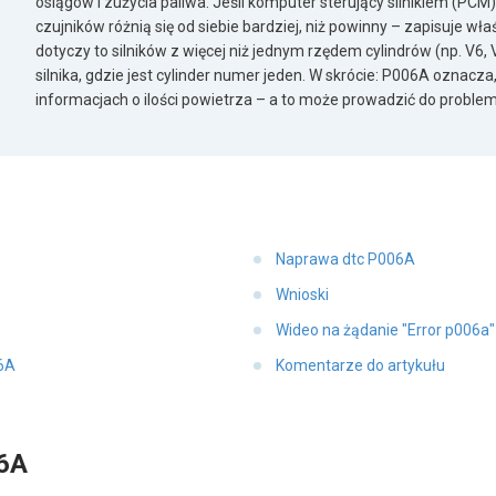
osiągów i zużycia paliwa. Jeśli komputer sterujący silnikiem (PCM
czujników różnią się od siebie bardziej, niż powinny – zapisuje wł
dotyczy to silników z więcej niż jednym rzędem cylindrów (np. V6, V
silnika, gdzie jest cylinder numer jeden. W skrócie: P006A oznacza
informacjach o ilości powietrza – a to może prowadzić do problem
Naprawa dtc P006A
Wnioski
Wideo na żądanie "Error p006a
06A
Komentarze do artykułu
6A