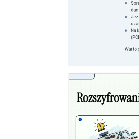
Spr
dany
Jeż
cza
Na k
(PC
Warto 