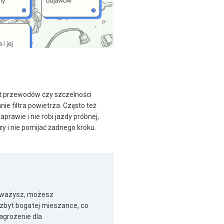
et przewodów czy szczelności
ie filtra powietrza. Często też
aprawie i nie robi jazdy próbnej,
y i nie pomijać żadnego kroku.
kceważysz, możesz
zbyt bogatej mieszance, co
agrożenie dla