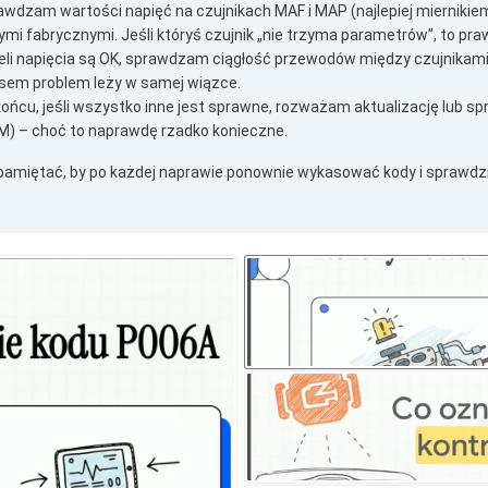
awdzam wartości napięć na czujnikach MAF i MAP (najlepiej miernikie
mi fabrycznymi. Jeśli któryś czujnik „nie trzyma parametrów”, to pra
eli napięcia są OK, sprawdzam ciągłość przewodów między czujnikami 
sem problem leży w samej wiązce.
ońcu, jeśli wszystko inne jest sprawne, rozważam aktualizację lub sp
M) – choć to naprawdę rzadko konieczne.
pamiętać, by po każdej naprawie ponownie wykasować kody i sprawdzi