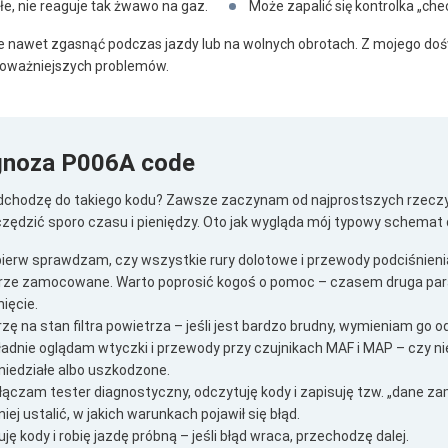
łe, nie reaguje tak żwawo na gaz.
Może zapalić się kontrolka „che
e nawet zgasnąć podczas jazdy lub na wolnych obrotach. Z mojego doś
poważniejszych problemów.
gnoza P006A code
dchodzę do takiego kodu? Zawsze zaczynam od najprostszych rzeczy
zędzić sporo czasu i pieniędzy. Oto jak wygląda mój typowy schemat d
pierw sprawdzam, czy wszystkie rury dolotowe i przewody podciśnienia
rze zamocowane. Warto poprosić kogoś o pomoc – czasem druga para
ięcie.
zę na stan filtra powietrza – jeśli jest bardzo brudny, wymieniam go od
ładnie oglądam wtyczki i przewody przy czujnikach MAF i MAP – czy n
niedziałe albo uszkodzone.
łączam tester diagnostyczny, odczytuję kody i zapisuję tzw. „dane 
iej ustalić, w jakich warunkach pojawił się błąd.
ję kody i robię jazdę próbną – jeśli błąd wraca, przechodzę dalej.