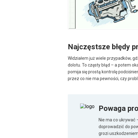
Najczęstsze błędy p
Widziałem już wiele przypadków, gd
dolotu. To częsty błąd – a potem oka
pomija się prostą kontrolę podciśnien
przez co nie ma pewności, czy prob
Powaga pr
Nie ma co ukrywać –
doprowadzić do pow
grozi uszkodzeniem 