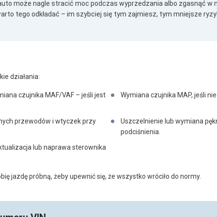
uto może nagle stracić moc podczas wyprzedzania albo zgasnąć w ni
arto tego odkładać – im szybciej się tym zajmiesz, tym mniejsze ry
kie działania:
ana czujnika MAF/VAF – jeśli jest
Wymiana czujnika MAP, jeśli ni
ych przewodów i wtyczek przy
Uszczelnienie lub wymiana pęk
podciśnienia.
tualizacja lub naprawa sterownika
bię jazdę próbną, żeby upewnić się, że wszystko wróciło do normy.