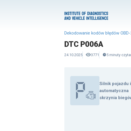
Dekodowanie kodów błędów OBD-
DTC P006A
24.10.2025
3771
5
minuty
czyta
Silnik pojazdu 
automatyczna
skrzynia biegó