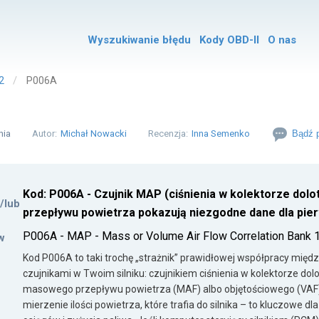
Wyszukiwanie błędu
Kody OBD-II
O nas
2
P006A
nia
Autor:
Michał Nowacki
Recenzja:
Inna Semenko
Bądź p
Kod: P006A - Czujnik MAP (ciśnienia w kolektorze dolo
i/lub
przepływu powietrza pokazują niezgodne dane dla pie
P006A - MAP - Mass or Volume Air Flow Correlation Bank 
w
Kod P006A to taki trochę „strażnik” prawidłowej współpracy mi
czujnikami w Twoim silniku: czujnikiem ciśnienia w kolektorze d
masowego przepływu powietrza (MAF) albo objętościowego (VAF).
mierzenie ilości powietrza, które trafia do silnika – to kluczowe d