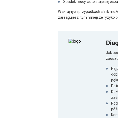
Spadek mocy, auto staje się ospa
W skrajnych przypadkach silnik moż
zareagujesz, tym mniejsze ryzyko 
Dia
Jak po
zaoszc
Naj
dob
pękn
Patr
Dok
zaś
Pod
późn
Kasu