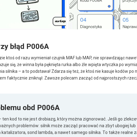
rzy błąd P006A
zie ktoś od razu wymieniał czujnik MAF lub MAP, nie sprawdzając naw
zuje się, że winna była pęknięta rurka albo źle wpięta wtyczka po wymian
ia silnika – a to podstawa! Zdarza się też, że ktoś nie kasuje kodów po n
lem faktycznie zniknął. Zawsze polecam zacząć od najprostszych rzecz
oblemu obd P006A
 ten kod to nie jest drobiazg, który można zignorować. Jeśli go zle
ażnych problemów: silnik może zacząć pracować na zbyt ubogiej lub 
katalizatora, sond lambda, a nawet samego silnika. To także realne z