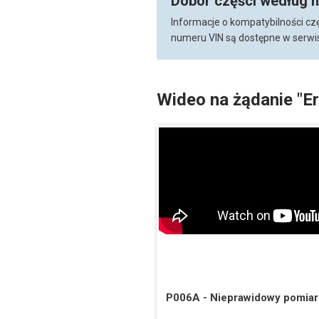
Dobór części według 
Informacje o kompatybilności cz
numeru VIN są dostępne w serwis
Wideo na żądanie "E
P006A - Nieprawidowy pomia