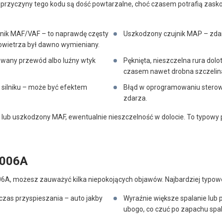
przyczyny tego kodu są dość powtarzalne, choć czasem potrafią zaskoc
nik MAF/VAF – to naprawdę częsty
Uszkodzony czujnik MAP – zdarz
 powietrza był dawno wymieniany.
owany przewód albo luźny wtyk
Pęknięta, nieszczelna rura dol
czasem nawet drobna szczelina 
 silniku – może być efektem
Błąd w oprogramowaniu sterowni
zdarza.
ny lub uszkodzony MAF, ewentualnie nieszczelność w dolocie. To typowy
P006A
6A, możesz zauważyć kilka niepokojących objawów. Najbardziej typowe
czas przyspieszania – auto jakby
Wyraźnie większe spalanie lub p
ubogo, co czuć po zapachu spal