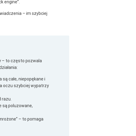
ck engine”.
wiadczenia – im szybciej
 – to często pozwala
ziałania:
 są całe, niepopękane i
 oczu szybciej wypatrzy
 razu.
ie są poluzowane,
zamrożone” – to pomaga