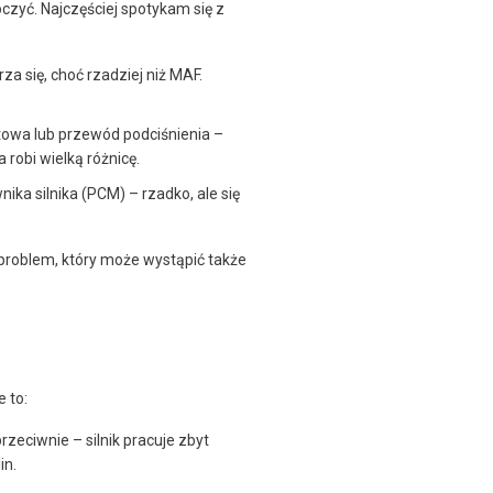
zyć. Najczęściej spotykam się z
a się, choć rzadziej niż MAF.
otowa lub przewód podciśnienia –
robi wielką różnicę.
ka silnika (PCM) – rzadko, ale się
 problem, który może wystąpić także
 to:
rzeciwnie – silnik pracuje zbyt
in.