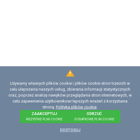
Używamy własnych plików cookie i plików cookie stron trzecich w
Licencja
celu ulepszania naszych usług, zbierania informacji statystycznych
Umowa z użytkownikiem serwisu
oraz, poprzez analizę nawyków przeglądania stron internetowych, w
Polityka prywatności
celu zapewnienia użytkownikowi lepszych wrażeń z korzystania
Polityka plików сookie
stroną.
Polityka plików cookie
.
ZAAKCEPTUJ
ODRZUĆ
©
2026 Institute of Diagnostics and Vehicle Intelligence
WSZYSTKIE PLIKI COOKIE
DODATKOWE PLIKI COOKIE
- niezależną organizacją non-profit (NPO).
DOSTOSUJ