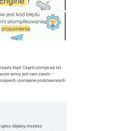
zęsty błąd. Często pomija się też
zawsze winny jest sam zawór –
 pośpiech i pomijanie podstawowych
orujesz objawy, możesz