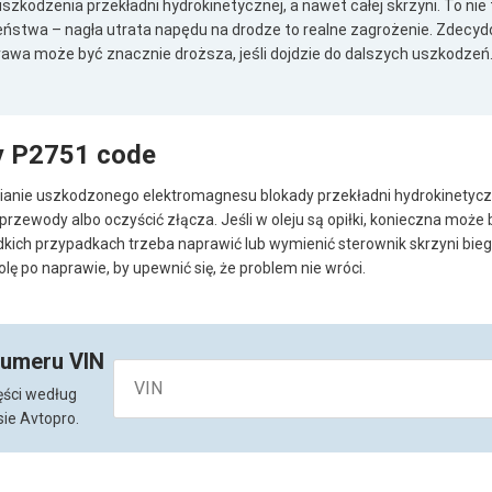
zkodzenia przekładni hydrokinetycznej, a nawet całej skrzyni. To nie 
eństwa – nagła utrata napędu na drodze to realne zagrożenie. Zdecyd
rawa może być znacznie droższa, jeśli dojdzie do dalszych uszkodzeń
y P2751 code
anie uszkodzonego elektromagnesu blokady przekładni hydrokinetyczne
zewody albo oczyścić złącza. Jeśli w oleju są opiłki, konieczna może 
dkich przypadkach trzeba naprawić lub wymienić sterownik skrzyni bi
olę po naprawie, by upewnić się, że problem nie wróci.
numeru VIN
ęści według
ie Avtopro.