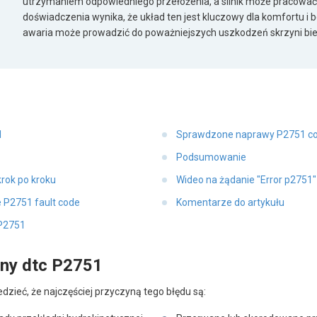
utrzymaniem odpowiedniego przełożenia, a silnik może pracować
doświadczenia wynika, że układ ten jest kluczowy dla komfortu i 
awaria może prowadzić do poważniejszych uszkodzeń skrzyni bi
1
Sprawdzone naprawy P2751 c
Podsumowanie
rok po kroku
Wideo na żądanie "Error p2751
e P2751 fault code
Komentarze do artykułu
 P2751
yny dtc P2751
zieć, że najczęściej przyczyną tego błędu są: