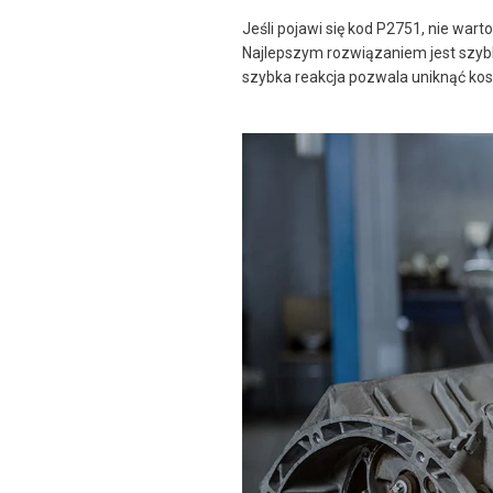
Jeśli pojawi się kod P2751, nie war
Najlepszym rozwiązaniem jest szyb
szybka reakcja pozwala uniknąć ko