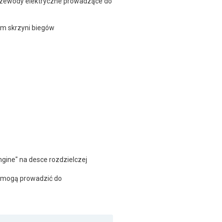
zewody elektryczne prowadzące do
m skrzyni biegów
ngine" na desce rozdzielczej
bo mogą prowadzić do