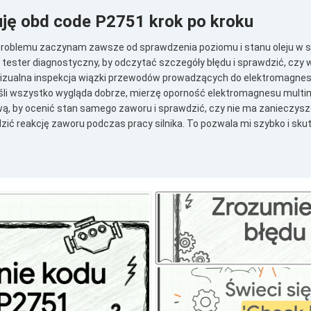
uję obd code P2751 krok po kroku
roblemu zaczynam zawsze od sprawdzenia poziomu i stanu oleju w sk
tester diagnostyczny, by odczytać szczegóły błędu i sprawdzić, czy
 wizualna inspekcja wiązki przewodów prowadzących do elektromagnes
Jeśli wszystko wygląda dobrze, mierzę oporność elektromagnesu multi
wą, by ocenić stan samego zaworu i sprawdzić, czy nie ma zanieczys
ić reakcję zaworu podczas pracy silnika. To pozwala mi szybko i sku