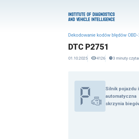
Dekodowanie kodów błędów OBD-
DTC P2751
01.10.2025
4126
3
minuty
czyta
Silnik pojazdu 
automatyczna
skrzynia biegó