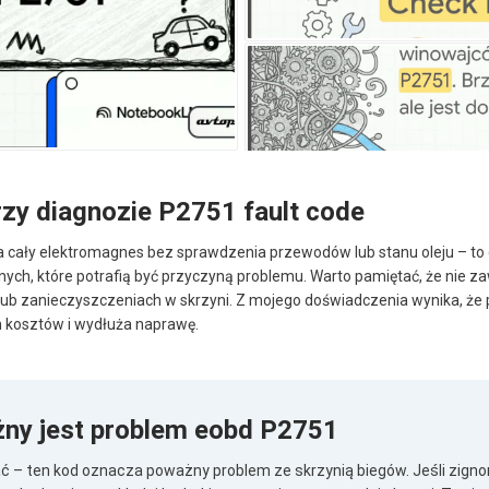
rzy diagnozie P2751 fault code
a cały elektromagnes bez sprawdzenia przewodów lub stanu oleju – to c
znych, które potrafią być przyczyną problemu. Warto pamiętać, że nie 
lub zanieczyszczeniach w skrzyni. Z mojego doświadczenia wynika, że
h kosztów i wydłuża naprawę.
ny jest problem eobd P2751
ć – ten kod oznacza poważny problem ze skrzynią biegów. Jeśli zign