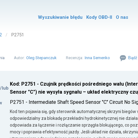
Wyszukiwanie błędu
Kody OBD-II
O nas
2
P2751
nia
Autor:
Oleg Stepanczuk
Recenzja:
Inna Semenko
Bądź 
Kod: P2751 - Czujnik prędkości pośredniego wału (Int
i/lub
Sensor "C") nie wysyła sygnału – układ elektryczny czuj
P2751 - Intermediate Shaft Speed Sensor "C" Circuit No Si
w
Kod ten pojawia się, gdy sterownik automatycznej skrzyni biegów
odpowiedzialny za blokadę przekładni hydrokinetycznej nie dział
odpowiada za łączenie i rozłączanie sprzęgła blokującego, co po
mocy i poprawia efektywność jazdy. Jeśli układ nie działa, skrzy