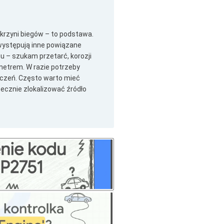
rzyni biegów – to podstawa.
 występują inne powiązane
u – szukam przetarć, korozji
metrem. W razie potrzeby
zczeń. Często warto mieć
tecznie zlokalizować źródło