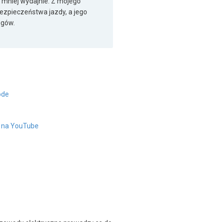
 mniej wydajnie. Z mojego
bezpieczeństwa jazdy, a jego
egów.
ode
" na YouTube