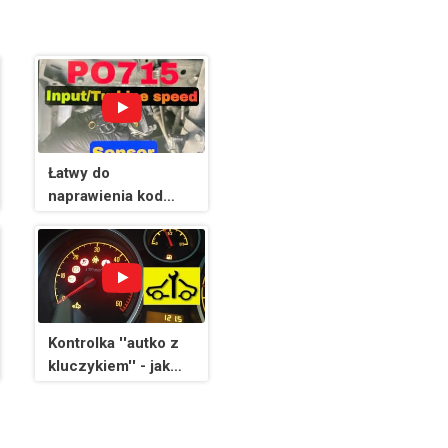
Łatwy do
naprawienia kod
P0715 = Czujnik
wejściowy/prędkośc
i turbiny
Kontrolka ''autko z
kluczykiem'' - jak
interpretować, jaki
błąd?