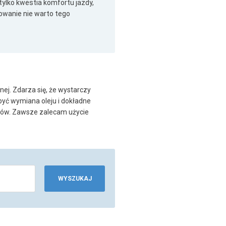
tylko kwestia komfortu jazdy,
owanie nie warto tego
.
j. Zdarza się, że wystarczy
być wymiana oleju i dokładne
egów. Zawsze zalecam użycie
WYSZUKAJ