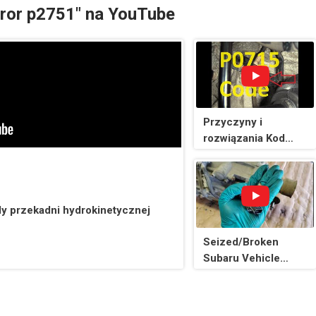
rror p2751" na YouTube
Przyczyny i
rozwiązania Kod
P0715: Obwód
czujnika
wejściowego/prędk
ości turbiny „A”.
y przekadni hydrokinetycznej
Seized/Broken
Subaru Vehicle
Speed Sensor