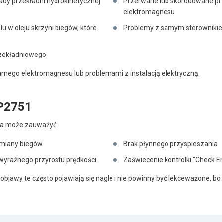
dy przekładni hydrokinetycznej
Przerwane lub skorodowane pr
elektromagnesu
u w oleju skrzyni biegów, które
Problemy z samym sterownikie
przekładniowego
samego elektromagnesu lub problemami z instalacją elektryczną.
 P2751
wca może zauważyć:
zmiany biegów
Brak płynnego przyspieszania
wyraźnego przyrostu prędkości
Zaświecenie kontrolki "Check E
objawy te często pojawiają się nagle i nie powinny być lekceważone, 