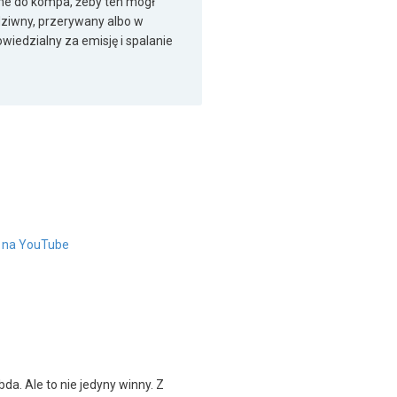
ane do kompa, żeby ten mógł
 dziwny, przerywany albo w
wiedzialny za emisję i spalanie
" na YouTube
a. Ale to nie jedyny winny. Z