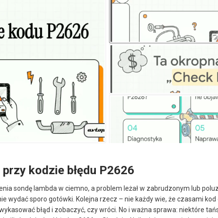
 przy kodzie błędu P2626
mienia sondę lambda w ciemno, a problem leżał w zabrudzonym lub pol
ie wydać sporo gotówki. Kolejna rzecz – nie każdy wie, że czasami kod
wykasować błąd i zobaczyć, czy wróci. No i ważna sprawa: niektóre ta