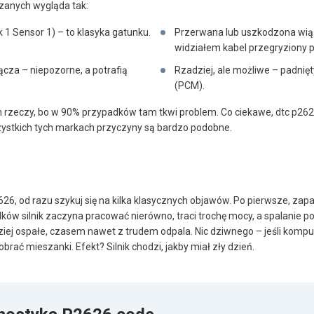
rzanych wygląda tak:
1 Sensor 1) – to klasyka gatunku.
Przerwana lub uszkodzona wią
widziałem kabel przegryziony pr
cza – niepozorne, a potrafią
Rzadziej, ale możliwe – padnięt
(PCM).
 rzeczy, bo w 90% przypadków tam tkwi problem. Co ciekawe, dtc p26
zystkich tych markach przyczyny są bardzo podobne.
626, od razu szykuj się na kilka klasycznych objawów. Po pierwsze, zapal
ków silnik zaczyna pracować nierówno, traci trochę mocy, a spalanie pot
rdziej ospałe, czasem nawet z trudem odpala. Nic dziwnego – jeśli kompu
obrać mieszanki. Efekt? Silnik chodzi, jakby miał zły dzień.