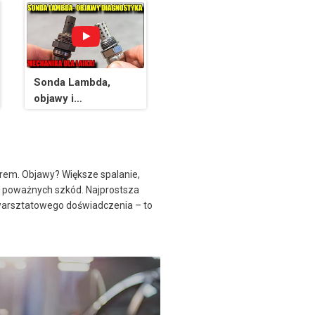
lambda!
#Samochód_Marze
ń_Klimka
Sonda Lambda,
objawy i
diagnostyka. Czyli o
co tu chodzi!
Mechanika Dla laika
orem. Objawy? Większe spalanie,
o poważnych szkód. Najprostsza
 warsztatowego doświadczenia – to