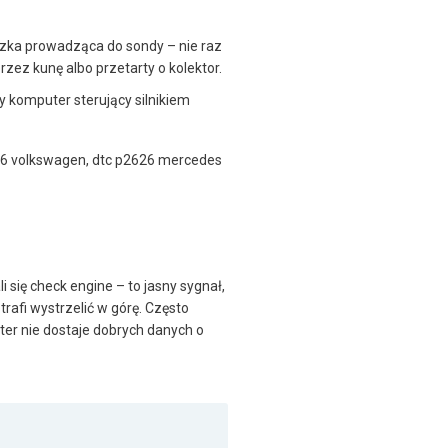
zka prowadząca do sondy – nie raz
zez kunę albo przetarty o kolektor.
y komputer sterujący silnikiem
26 volkswagen, dtc p2626 mercedes
i się check engine – to jasny sygnał,
rafi wystrzelić w górę. Często
ter nie dostaje dobrych danych o