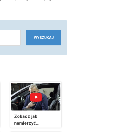
WYSZUKAJ
Zobacz jak
namierzyć
uszkodzoną sondę