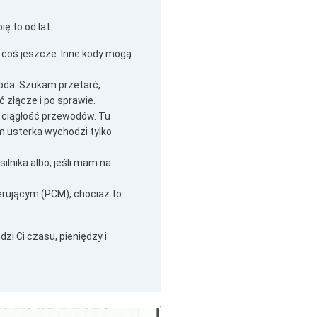
ię to od lat:
 coś jeszcze. Inne kody mogą
mbda. Szukam przetarć,
 złącze i po sprawie.
z ciągłość przewodów. Tu
 usterka wychodzi tylko
ilnika albo, jeśli mam na
rującym (PCM), chociaż to
i Ci czasu, pieniędzy i