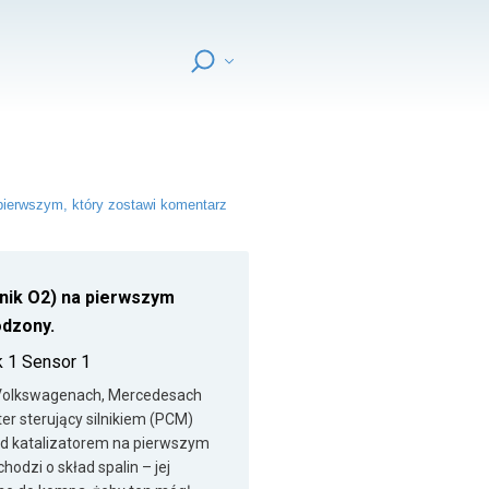
ierwszym, który zostawi komentarz
jnik O2) na pierwszym
odzony.
k 1 Sensor 1
y Volkswagenach, Mercedesach
r sterujący silnikiem (PCM)
zed katalizatorem na pierwszym
chodzi o skład spalin – jej