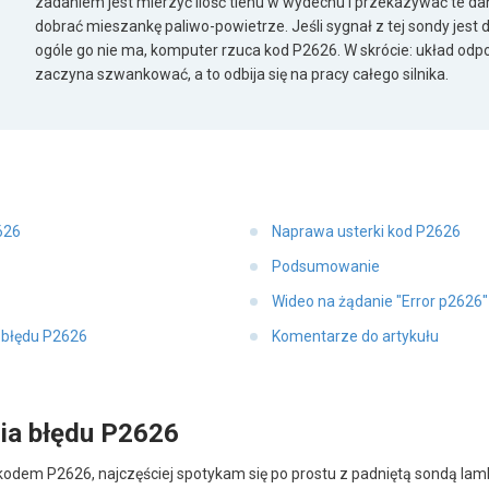
zadaniem jest mierzyć ilość tlenu w wydechu i przekazywać te d
dobrać mieszankę paliwo-powietrze. Jeśli sygnał z tej sondy jest
ogóle go nie ma, komputer rzuca kod P2626. W skrócie: układ odpo
zaczyna szwankować, a to odbija się na pracy całego silnika.
626
Naprawa usterki kod P2626
Podsumowanie
Wideo na żądanie "Error p2626
 błędu P2626
Komentarze do artykułu
ia błędu P2626
kodem P2626, najczęściej spotykam się po prostu z padniętą sondą lambd