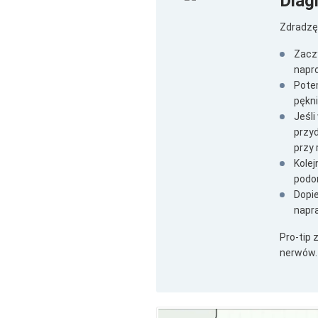
Diag
Zdradzę 
Zaczy
napro
Potem
pękni
Jeśli
przy
przy 
Kolej
podo
Dopi
napr
Pro-tip 
nerwów.