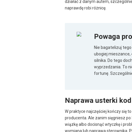
działać z danym autem, szczególnie 
naprawdę robi różnicę.
Powaga pro
Nie bagatelizuj teg
ubogiej mieszance, 
silnika. Do tego do
wyprzedzania. To ni
fortunę. Szczególni
Naprawa usterki ko
W praktyce najczęściej kończy się
producenta. Ale zanim sięgniesz po
wiązkę albo docisnąć wtyczkę i prob
wymiana lub naprawa sterownika. Po 