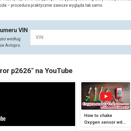
oda – procedura praktycznie zawsze wygląda tak samo.
numeru VIN
ęści według
ie Avtopro.
rror p2626" na YouTube
How to chake
Oxygen sensor with
multimeter damage