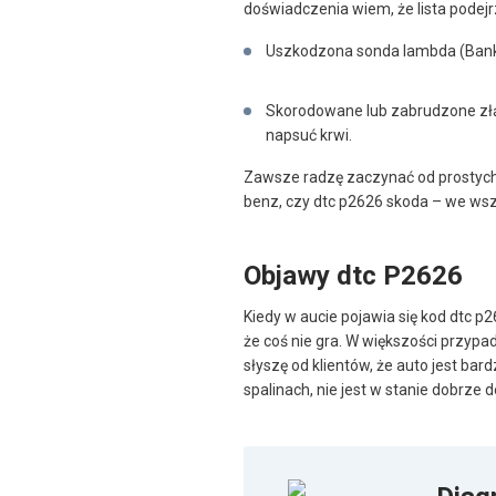
doświadczenia wiem, że lista podej
Uszkodzona sonda lambda (Bank 
Skorodowane lub zabrudzone złą
napsuć krwi.
Zawsze radzę zaczynać od prostych
benz, czy dtc p2626 skoda – we ws
Objawy dtc P2626
Kiedy w aucie pojawia się kod dtc p2
że coś nie gra. W większości przypad
słyszę od klientów, że auto jest ba
spalinach, nie jest w stanie dobrze d