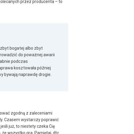
 polecanych przez producenta – to
zbyt bogatej albo zbyt
prowadzić do poważnej awarii
słabnie podczas
naprawa kosztowała później
wy bywają naprawdę drogie.
pować zgodną z zaleceniami
ody. Czasem wystarczy poprawić
li już, to niestety czeka Cię
 że wszystko gra. Pamiętaj, dtc