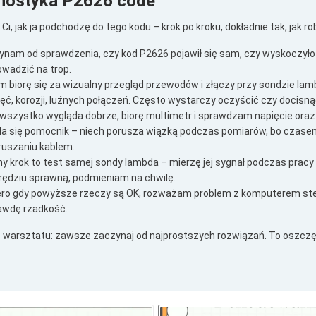
nostyka P2626 code
Ci, jak ja podchodzę do tego kodu – krok po kroku, dokładnie tak, jak rob
nam od sprawdzenia, czy kod P2626 pojawił się sam, czy wyskoczyło
wadzić na trop.
 biorę się za wizualny przegląd przewodów i złączy przy sondzie la
ęć, korozji, luźnych połączeń. Często wystarczy oczyścić czy docisnąć
 wszystko wygląda dobrze, biorę multimetr i sprawdzam napięcie ora
da się pomocnik – niech porusza wiązką podczas pomiarów, bo czasem
ruszaniu kablem.
ny krok to test samej sondy lambda – mierzę jej sygnał podczas pracy s
rędziu sprawną, podmieniam na chwilę.
ero gdy powyższe rzeczy są OK, rozważam problem z komputerem ste
awdę rzadkość.
z warsztatu: zawsze zaczynaj od najprostszych rozwiązań. To oszczędz