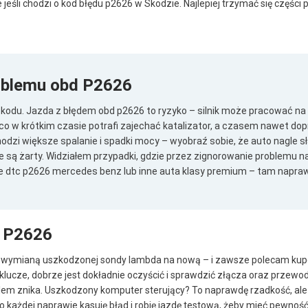
jeśli chodzi o kod błędu p2626 w Skodzie. Najlepiej trzymać się części
blemu obd P2626
o kodu. Jazda z błędem obd p2626 to ryzyko – silnik może pracować na 
co w krótkim czasie potrafi zajechać katalizator, a czasem nawet do
chodzi większe spalanie i spadki mocy – wyobraź sobie, że auto nagle 
e są żarty. Widziałem przypadki, gdzie przez zignorowanie problemu 
e dtc p2626 mercedes benz lub inne auta klasy premium – tam napra
d P2626
 to wymianą uszkodzonej sondy lambda na nową – i zawsze polecam ku
 klucze, dobrze jest dokładnie oczyścić i sprawdzić złącza oraz przew
lem znika. Uszkodzony komputer sterujący? To naprawdę rzadkość, ale jeś
każdej naprawie kasuję błąd i robię jazdę testową, żeby mieć pewność,