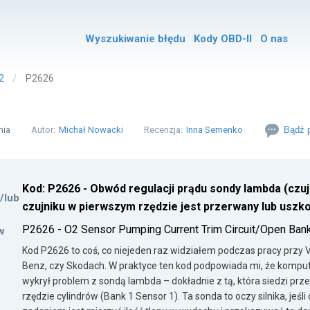
Wyszukiwanie błędu
Kody OBD-II
O nas
2
P2626
nia
Autor:
Michał Nowacki
Recenzja:
Inna Semenko
Bądź p
Kod: P2626 - Obwód regulacji prądu sondy lambda (czu
i/lub
czujniku w pierwszym rzędzie jest przerwany lub uszk
P2626 - O2 Sensor Pumping Current Trim Circuit/Open Ban
w
Kod P2626 to coś, co niejeden raz widziałem podczas pracy prz
Benz, czy Skodach. W praktyce ten kod podpowiada mi, że kompute
wykrył problem z sondą lambda – dokładnie z tą, która siedzi pr
rzędzie cylindrów (Bank 1 Sensor 1). Ta sonda to oczy silnika, jeśli 