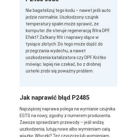
Nie bagatelizuj tego kodu – nawet jeśli auto
jedzie normalnie. Uszkodzony czujnik
temperatury spalin może sprawić, że
komputer źle steruje regeneracją filtra DPF.
Efekt? Zatkany filtr i naprawy idące w
tysiące złotych. Do tego może dojść do
przegrzania wydechu, a nawet
uszkodzenia katalizatora czy DPF. Krótko
mówiąc: lepiej nie czekać, bo z drobnej
usterki zrobi się poważny problem.
Jak naprawić błąd P2485
Najczęściej naprawa polega na wymianie czujnika
EGTS na nowy, zgodny z numerem producenta.
Zawsze sprawdzam przewody – jeśli widzę
uszkodzenia, lutuję nowe albo wymieniam całą
wiązkę. Wtyczki? Też czyszczę lub wymieniam,