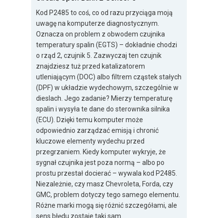
Kod P2485 to coś, co od razu przyciąga moją
uwagę na komputerze diagnostycznym.
Oznacza on problem z obwodem czujnika
temperatury spalin (EGTS) – dokładnie chodzi
o rząd 2, czujnik 5. Zazwyczaj ten czujnik
znajdziesz tuż przed katalizatorem
utleniającym (DOC) albo filtrem cząstek stałych
(DPF) w układzie wydechowym, szczególnie w
dieslach. Jego zadanie? Mierzy temperaturę
spalin i wysyła te dane do sterownika silnika
(ECU). Dzięki temu komputer może
odpowiednio zarządzać emisją i chronić
kluczowe elementy wydechu przed
przegrzaniem. Kiedy komputer wykryje, że
sygnał czujnika jest poza normą – albo po
prostu przestał docierać – wywala kod P2485.
Niezależnie, czy masz Chevroleta, Forda, czy
GMC, problem dotyczy tego samego elementu.
Różne marki mogą się różnić szczegółami, ale
sens błędu zostaje taki sam.