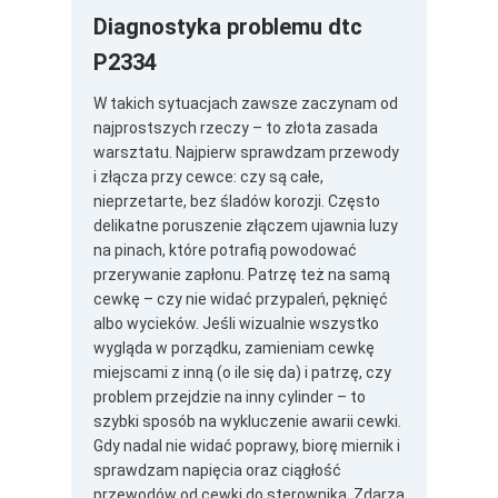
Diagnostyka problemu dtc
P2334
W takich sytuacjach zawsze zaczynam od
najprostszych rzeczy – to złota zasada
warsztatu. Najpierw sprawdzam przewody
i złącza przy cewce: czy są całe,
nieprzetarte, bez śladów korozji. Często
delikatne poruszenie złączem ujawnia luzy
na pinach, które potrafią powodować
przerywanie zapłonu. Patrzę też na samą
cewkę – czy nie widać przypaleń, pęknięć
albo wycieków. Jeśli wizualnie wszystko
wygląda w porządku, zamieniam cewkę
miejscami z inną (o ile się da) i patrzę, czy
problem przejdzie na inny cylinder – to
szybki sposób na wykluczenie awarii cewki.
Gdy nadal nie widać poprawy, biorę miernik i
sprawdzam napięcia oraz ciągłość
przewodów od cewki do sterownika. Zdarza