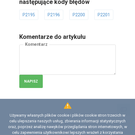
następujące kody błędów
P2195
P2196
P2200
P2201
P2202
Komentarze do artykułu
Komentarz
NAPISZ
Używamy własnych plików cookie i plików cookie stron trzecich w
Licencja
celu ulepszania naszych usług, zbierania informacji statystycznych
Umowa z użytkownikiem serwisu
oraz, poprzez analizę nawyków przeglądania stron internetowych, w
Polityka prywatności
celu zapewnienia użytkownikowi lepszych wrażeń z korzystania