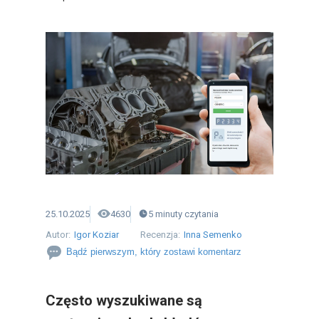
25.10.2025
4630
5
minuty
czytania
Autor:
Igor Koziar
Recenzja:
Inna Semenko
Bądź pierwszym, który zostawi komentarz
Często wyszukiwane są