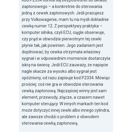
Kod P2334 odnosi się bezpośrednio do układu
zapłonowego – a konkretnie do sterowania
jedną z cewek zapłonowych. Jeśli pracujesz
przy Volkswagenie, mam tu na myśli dokładnie
cewkę numer 12. Z perspektywy praktyka –
komputer silnika, czyli ECU, ciągle obserwuje,
czy prąd w obwodzie pierwotnym tej cewki
płynie tak, jak powinien. Jego zadaniem jest
dopilnować, by cewka otrzymała właściwy
sygnał i w odpowiednim momencie dostarczyła
iskrę na świecę. Jeśli ECU zauważy, że napięcie
nagle skacze za wysoko albo sygnał jest
opóźniony, od razu zapisuje kod P2334. Mówiąc
prościej: coś nie gra w obwodzie sterowania
cewką zapłonową. Najczęściej winny jest sam
element, przewody, złącze, a czasem nawet
komputer sterujący. W innych markach ten kod
może dotyczyć innej cewki albo innego cylindra,
ale zawsze chodzi o problem z obwodem
sterowania cewką zapłonową.