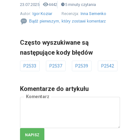
23.07.2025
4442
5
minuty
czytania
Autor:
Igor Koziar
Recenzja:
Inna Semenko
Bądź pierwszym, który zostawi komentarz
Często wyszukiwane są
następujące kody błędów
P2533
P2537
P2539
P2542
P2543
Komentarze do artykułu
Komentarz
NAPISZ