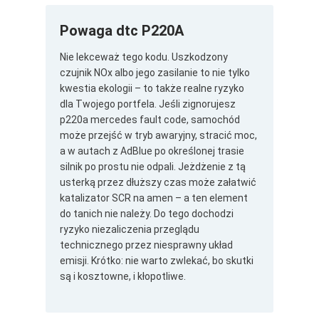
Powaga dtc P220A
Nie lekceważ tego kodu. Uszkodzony
czujnik NOx albo jego zasilanie to nie tylko
kwestia ekologii – to także realne ryzyko
dla Twojego portfela. Jeśli zignorujesz
p220a mercedes fault code, samochód
może przejść w tryb awaryjny, stracić moc,
a w autach z AdBlue po określonej trasie
silnik po prostu nie odpali. Jeżdżenie z tą
usterką przez dłuższy czas może załatwić
katalizator SCR na amen – a ten element
do tanich nie należy. Do tego dochodzi
ryzyko niezaliczenia przeglądu
technicznego przez niesprawny układ
emisji. Krótko: nie warto zwlekać, bo skutki
są i kosztowne, i kłopotliwe.