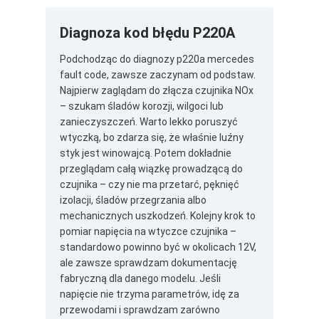
Diagnoza kod błędu P220A
Podchodząc do diagnozy p220a mercedes
fault code, zawsze zaczynam od podstaw.
Najpierw zaglądam do złącza czujnika NOx
– szukam śladów korozji, wilgoci lub
zanieczyszczeń. Warto lekko poruszyć
wtyczką, bo zdarza się, że właśnie luźny
styk jest winowajcą. Potem dokładnie
przeglądam całą wiązkę prowadzącą do
czujnika – czy nie ma przetarć, pęknięć
izolacji, śladów przegrzania albo
mechanicznych uszkodzeń. Kolejny krok to
pomiar napięcia na wtyczce czujnika –
standardowo powinno być w okolicach 12V,
ale zawsze sprawdzam dokumentację
fabryczną dla danego modelu. Jeśli
napięcie nie trzyma parametrów, idę za
przewodami i sprawdzam zarówno