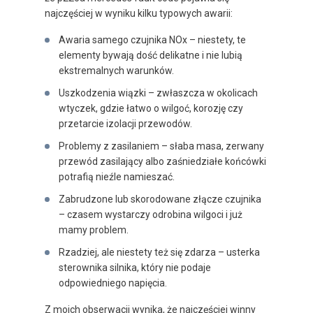
najczęściej w wyniku kilku typowych awarii:
Awaria samego czujnika NOx – niestety, te
elementy bywają dość delikatne i nie lubią
ekstremalnych warunków.
Uszkodzenia wiązki – zwłaszcza w okolicach
wtyczek, gdzie łatwo o wilgoć, korozję czy
przetarcie izolacji przewodów.
Problemy z zasilaniem – słaba masa, zerwany
przewód zasilający albo zaśniedziałe końcówki
potrafią nieźle namieszać.
Zabrudzone lub skorodowane złącze czujnika
– czasem wystarczy odrobina wilgoci i już
mamy problem.
Rzadziej, ale niestety też się zdarza – usterka
sterownika silnika, który nie podaje
odpowiedniego napięcia.
Z moich obserwacji wynika, że najczęściej winny