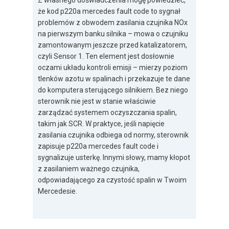
Z własnego doświadczenia mogę powiedzieć,
że kod p220a mercedes fault code to sygnał
problemów z obwodem zasilania czujnika NOx
na pierwszym banku silnika – mowa o czujniku
zamontowanym jeszcze przed katalizatorem,
czyli Sensor 1. Ten element jest dosłownie
oczami układu kontroli emisji – mierzy poziom
tlenków azotu w spalinach i przekazuje te dane
do komputera sterującego silnikiem. Bez niego
sterownik nie jest w stanie właściwie
zarządzać systemem oczyszczania spalin,
takim jak SCR. W praktyce, jeśli napięcie
zasilania czujnika odbiega od normy, sterownik
zapisuje p220a mercedes fault code i
sygnalizuje usterkę. Innymi słowy, mamy kłopot
z zasilaniem ważnego czujnika,
odpowiadającego za czystość spalin w Twoim
Mercedesie.