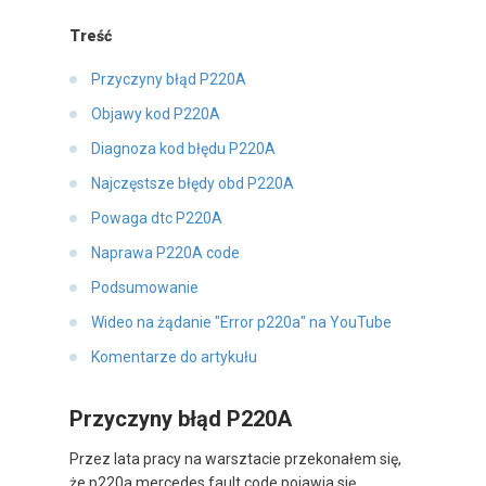
Treść
Przyczyny błąd P220A
Objawy kod P220A
Diagnoza kod błędu P220A
Najczęstsze błędy obd P220A
Powaga dtc P220A
Naprawa P220A code
Podsumowanie
Wideo na żądanie "Error p220a" na YouTube
Komentarze do artykułu
Przyczyny błąd P220A
Przez lata pracy na warsztacie przekonałem się,
że p220a mercedes fault code pojawia się