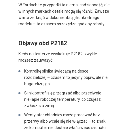
W Fordach te przypadki to niemal codzienność, ale
w innych markach detale mogą się różnić. Zawsze
warto zerknąć w dokumentację konkretnego
modelu – to czasem oszczędza godziny roboty.
Objawy obd P2182
Kiedy na testerze wyskakuje P2182, zwykle
możesz zauważyć:
Kontrolkę silnika świecącą na desce
rozdzielczej – czasem to jedyny objaw, ale nie
bagatelizuj go.
Silnik potrafi się przegrzać albo przeciwnie –
nie łapie roboczej temperatury, co czujesz,
zwłaszcza zimą.
Wentylator chłodnicy może pracować bez
przerwy albo wcale się nie włączać – to znak,
że komputer nie dostaje właściwego sygnału.