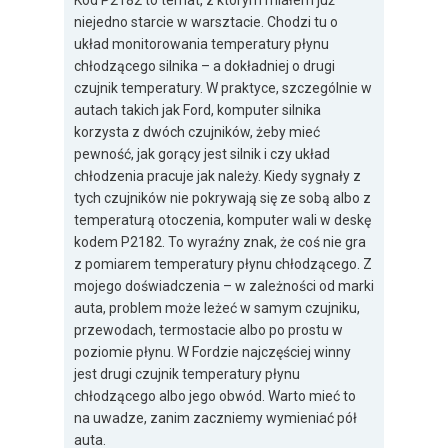
Kod P2182 to temat, z którym miałem już
niejedno starcie w warsztacie. Chodzi tu o
układ monitorowania temperatury płynu
chłodzącego silnika – a dokładniej o drugi
czujnik temperatury. W praktyce, szczególnie w
autach takich jak Ford, komputer silnika
korzysta z dwóch czujników, żeby mieć
pewność, jak gorący jest silnik i czy układ
chłodzenia pracuje jak należy. Kiedy sygnały z
tych czujników nie pokrywają się ze sobą albo z
temperaturą otoczenia, komputer wali w deskę
kodem P2182. To wyraźny znak, że coś nie gra
z pomiarem temperatury płynu chłodzącego. Z
mojego doświadczenia – w zależności od marki
auta, problem może leżeć w samym czujniku,
przewodach, termostacie albo po prostu w
poziomie płynu. W Fordzie najczęściej winny
jest drugi czujnik temperatury płynu
chłodzącego albo jego obwód. Warto mieć to
na uwadze, zanim zaczniemy wymieniać pół
auta.