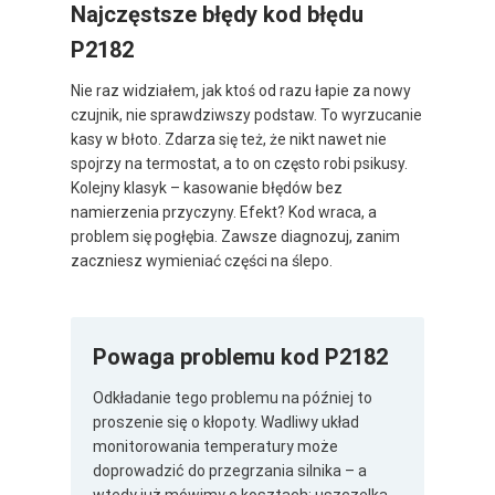
Najczęstsze błędy kod błędu
P2182
Nie raz widziałem, jak ktoś od razu łapie za nowy
czujnik, nie sprawdziwszy podstaw. To wyrzucanie
kasy w błoto. Zdarza się też, że nikt nawet nie
spojrzy na termostat, a to on często robi psikusy.
Kolejny klasyk – kasowanie błędów bez
namierzenia przyczyny. Efekt? Kod wraca, a
problem się pogłębia. Zawsze diagnozuj, zanim
zaczniesz wymieniać części na ślepo.
Powaga problemu kod P2182
Odkładanie tego problemu na później to
proszenie się o kłopoty. Wadliwy układ
monitorowania temperatury może
doprowadzić do przegrzania silnika – a
wtedy już mówimy o kosztach: uszczelka