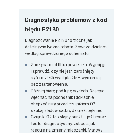
Diagnostyka problemów z kod
błędu P2180
Diagnozowanie P2180 to trochę jak
detektywistyczna robota. Zawsze działam
według sprawdzonego schematu:
Zaczynam od filtra powietrza. Wyjmij go
i sprawdź, czy nie jest zarośnięty
syfem. Jeśli wygląda źle – wymieniaj
bez zastanowienia.
Później biorę pod lupę wydech. Najlepiej
wjechać na podnośnik i dokładnie
obejrzeć rury przed czujnikiem O2 –
szukaj śladów sadzy, dziurek, pęknięć.
Czujniki O2 to kolejny punkt – jeśli masz
tester diagnostyczny, zobacz, jak
reagują na zmiany mieszanki. Martwy