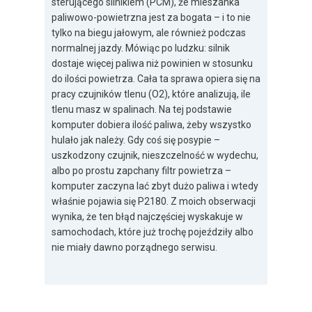
sterującego silnikiem (PCM), że mieszanka
paliwowo-powietrzna jest za bogata – i to nie
tylko na biegu jałowym, ale również podczas
normalnej jazdy. Mówiąc po ludzku: silnik
dostaje więcej paliwa niż powinien w stosunku
do ilości powietrza. Cała ta sprawa opiera się na
pracy czujników tlenu (O2), które analizują, ile
tlenu masz w spalinach. Na tej podstawie
komputer dobiera ilość paliwa, żeby wszystko
hulało jak należy. Gdy coś się posypie –
uszkodzony czujnik, nieszczelność w wydechu,
albo po prostu zapchany filtr powietrza –
komputer zaczyna lać zbyt dużo paliwa i wtedy
właśnie pojawia się P2180. Z moich obserwacji
wynika, że ten błąd najczęściej wyskakuje w
samochodach, które już trochę pojeździły albo
nie miały dawno porządnego serwisu.