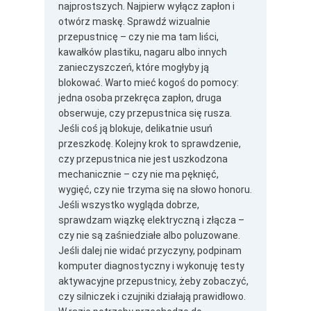
najprostszych. Najpierw wyłącz zapłon i
otwórz maskę. Sprawdź wizualnie
przepustnicę – czy nie ma tam liści,
kawałków plastiku, nagaru albo innych
zanieczyszczeń, które mogłyby ją
blokować. Warto mieć kogoś do pomocy:
jedna osoba przekręca zapłon, druga
obserwuje, czy przepustnica się rusza.
Jeśli coś ją blokuje, delikatnie usuń
przeszkodę. Kolejny krok to sprawdzenie,
czy przepustnica nie jest uszkodzona
mechanicznie – czy nie ma pęknięć,
wygięć, czy nie trzyma się na słowo honoru.
Jeśli wszystko wygląda dobrze,
sprawdzam wiązkę elektryczną i złącza –
czy nie są zaśniedziałe albo poluzowane.
Jeśli dalej nie widać przyczyny, podpinam
komputer diagnostyczny i wykonuję testy
aktywacyjne przepustnicy, żeby zobaczyć,
czy silniczek i czujniki działają prawidłowo.