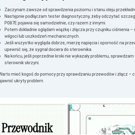
Zaczynam zawsze od sprawdzenia poziomu i stanu oleju przekładn
Następnie podłączam tester diagnostyczny, żeby odczytać szczegół
P087E pojawia się samodzielnie, czy razem z innymi.
Potem dokładnie oglądam wiązkę i złącza przy czujniku ciśnienia –
wilgoci lub uszkodzeń mechanicznych.
Jeśli wszystko wygląda dobrze, mierzę napięcia i oporność na prz
upewnić się, że sygnał dociera do sterownika.
Na końcu, jeśli poprzednie kroki nie wykazały problemu, sprawdzam 
sterownik skrzyni.
Warto mieć kogoś do pomocy przy sprawdzaniu przewodów i złącz – c
ujawnić ukryty problem.