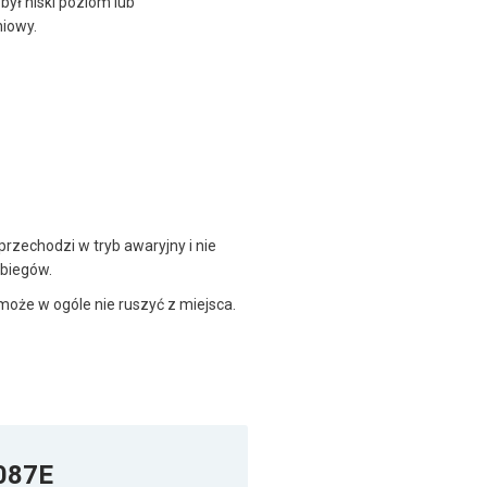
był niski poziom lub
niowy.
rzechodzi w tryb awaryjny i nie
biegów.
oże w ogóle nie ruszyć z miejsca.
P087E