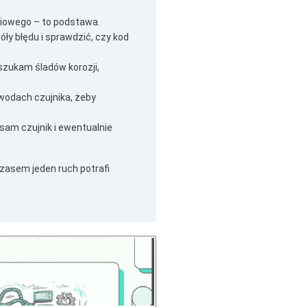
iowego – to podstawa.
y błędu i sprawdzić, czy kod
 szukam śladów korozji,
ewodach czujnika, żeby
sam czujnik i ewentualnie
zasem jeden ruch potrafi