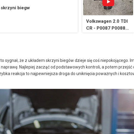
rozwiązany. Łatwa
 skrzyni biegw
naprawa. Możesz to
zrobić!
Volkswagen 2.0 TDI
CR - P0087 P0088
low and high fuel
pressure
o sygnał, że z układem skrzyni biegów dzieje się coś niepokojącego. Im
 naprawę. Najlepiej zacząć od podstawowych kontroli, a potem przejść 
ybka reakcja to najpewniejsza droga do uniknięcia poważnych i kosz