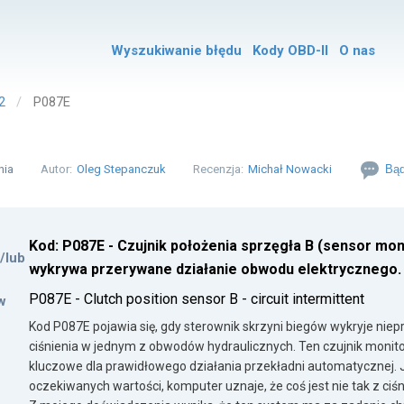
Wyszukiwanie błędu
Kody OBD-II
O nas
2
P087E
nia
Autor:
Oleg Stepanczuk
Recenzja:
Michał Nowacki
Bąd
Kod: P087E - Czujnik położenia sprzęgła B (sensor mon
i/lub
wykrywa przerywane działanie obwodu elektrycznego.
P087E - Clutch position sensor B - circuit intermittent
w
Kod P087E pojawia się, gdy sterownik skrzyni biegów wykryje niep
ciśnienia w jednym z obwodów hydraulicznych. Ten czujnik monitoruj
kluczowe dla prawidłowego działania przekładni automatycznej. J
oczekiwanych wartości, komputer uznaje, że coś jest nie tak z ci