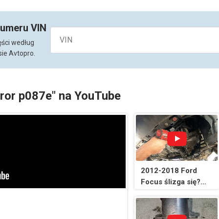
numeru VIN
ęści według
ie Avtopro.
rror p087e" na YouTube
2012-2018 Ford
Focus ślizga się?
Brak biegu
wstecznego? Brak
napędu? Problem