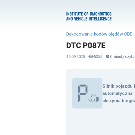
Dekodowanie kodów błędów OBD-
DTC P087E
15.09.2025
5055
3
minuty
czyta
Silnik pojazdu 
automatyczna
skrzynia biegó