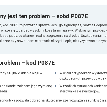
ny jest ten problem – eobd P087E
ć, kod P087E to poważna sprawa. Jeśli go zignorujesz, możesz dopro
o wiąże się z bardzo wysokimi kosztami naprawy. W skrajnym przypadk
czas jazdy, co stanowi realne zagrożenie na drodze. Uszkodzeniu mogą 
liczne czy nawet sam sterownik skrzyni. Lepiej nie ryzykować – szyb
 problem – kod P087E
ny czujnik ciśnienia oleju w
W wielu przypadkach wystarcz
uszkodzonych przewodów czy 
skim poziomie, zalecam jego wymianę
W rzadkich sytuacjach koniecz
ładu.
sterownika skrzyni biegów.
agnostyka pozwala dobrać najskuteczniejsze rozwiązanie i uniknąć ni