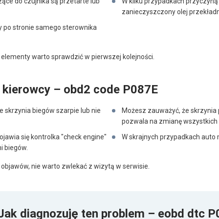
ące do czujnika są przetarte lub
W kilku przypadkach przyczyną 
zanieczyszczony olej przekład
ży po stronie samego sterownika
 elementy warto sprawdzić w pierwszej kolejności.
 kierowcy – obd2 code P087E
e skrzynia biegów szarpie lub nie
Możesz zauważyć, że skrzynia p
pozwala na zmianę wszystkich 
jawia się kontrolka "check engine"
W skrajnych przypadkach auto m
i biegów.
 objawów, nie warto zwlekać z wizytą w serwisie.
Jak diagnozuję ten problem – eobd dtc 