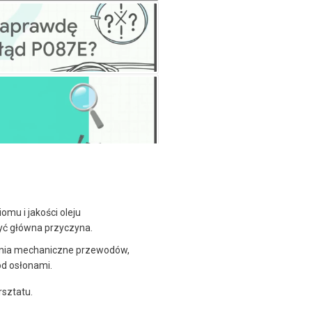
omu i jakości oleju
być główna przyczyna.
enia mechaniczne przewodów,
od osłonami.
rsztatu.