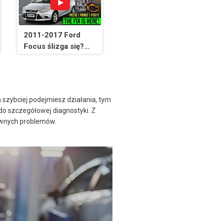
naprawa.
2011-2017 Ford
Focus ślizga się?
Brak biegu
wstecznego? Kod
P073E, P090C,
P2872 Problem
 szybciej podejmiesz działania, tym
rozwiązany
do szczegółowej diagnostyki. Z
(JOATD)
townych problemów.