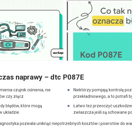
czas naprawy – dtc P087E
ienia czujnik ciśnienia, nie
Niektórzy pomijają kontrolę pozi
w czy złącz.
przekładniowego, a to potrafi 
kody błędów, które mogą
Łatwo też przeoczyć uszkodz
 układzie.
zwłaszcza jeśli są schowane p
diagnostyka pozwala uniknąć niepotrzebnych kosztów i powrotów do wa