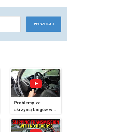
WYSZUKAJ
Problemy ze
skrzynią biegów w
Fordzie Focus...
P087A, P087E.
Łatwa i tania