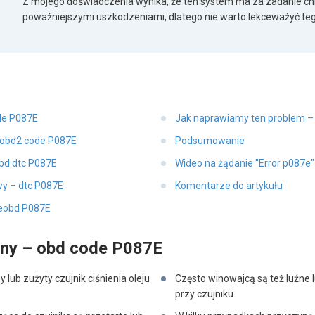
Z mojego doświadczenia wynika, że ten system ma za zadanie chr
poważniejszymi uszkodzeniami, dlatego nie warto lekceważyć teg
de P087E
Jak naprawiamy ten problem –
 obd2 code P087E
Podsumowanie
obd dtc P087E
Wideo na żądanie "Error p087e
y – dtc P087E
Komentarze do artykułu
 eobd P087E
yny – obd code P087E
lub zużyty czujnik ciśnienia oleju
Często winowajcą są też luźne
przy czujniku.