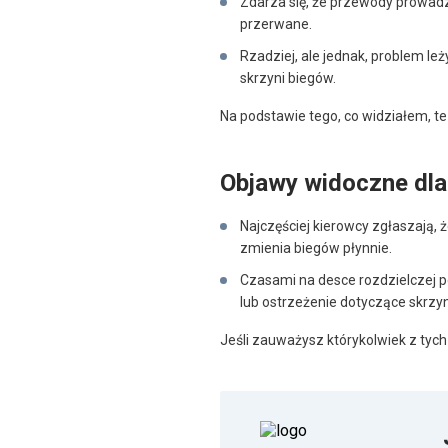
Zdarza się, że przewody prowadz
przerwane.
Rzadziej, ale jednak, problem le
skrzyni biegów.
Na podstawie tego, co widziałem, te
Objawy widoczne dla
Najczęściej kierowcy zgłaszają, ż
zmienia biegów płynnie.
Czasami na desce rozdzielczej po
lub ostrzeżenie dotyczące skrzyn
Jeśli zauważysz którykolwiek z tych