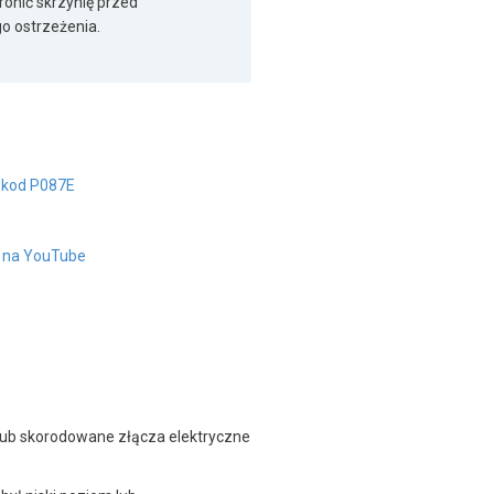
onić skrzynię przed
o ostrzeżenia.
 kod P087E
" na YouTube
 lub skorodowane złącza elektryczne