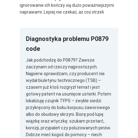
ignorowanie ich kończy się dużo poważniejszymi
naprawami. Lepiej nie czekać, aż coś strzeli.
Diagnostyka problemu P0879
code
Jak podchodzę do P0879? Zawsze
zaczynam od rzeczy najprostszych.
Najpierw sprawdzam, czy producent nie
wydał biuletynu technicznego (TSB) –
czasem już ktoś rozgryzł temat i jest
gotowy patent na usunięcie usterki. Potem
lokalizuję czujnik TFPS – zwykle siedzi
przykręcony do boku korpusu zaworowego
albo do obudowy skrzyni. Biorę pod lupę
wiązkę oraz wtyczkę: szukam przetarć,
korozji, przypaleń czy poluzowanych pinów.
Dobrze mieć kogoś do pomocy – niech