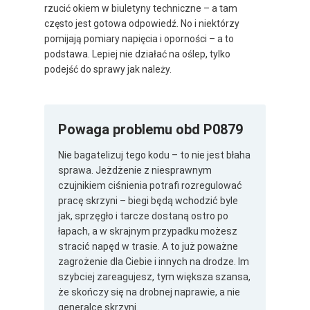
rzucić okiem w biuletyny techniczne – a tam
często jest gotowa odpowiedź. No i niektórzy
pomijają pomiary napięcia i oporności – a to
podstawa. Lepiej nie działać na oślep, tylko
podejść do sprawy jak należy.
Powaga problemu obd P0879
Nie bagatelizuj tego kodu – to nie jest błaha
sprawa. Jeżdżenie z niesprawnym
czujnikiem ciśnienia potrafi rozregulować
pracę skrzyni – biegi będą wchodzić byle
jak, sprzęgło i tarcze dostaną ostro po
łapach, a w skrajnym przypadku możesz
stracić napęd w trasie. A to już poważne
zagrożenie dla Ciebie i innych na drodze. Im
szybciej zareagujesz, tym większa szansa,
że skończy się na drobnej naprawie, a nie
generalce skrzyni.