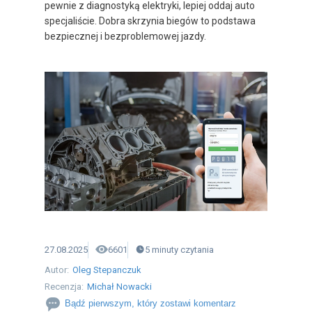
pewnie z diagnostyką elektryki, lepiej oddaj auto
specjaliście. Dobra skrzynia biegów to podstawa
bezpiecznej i bezproblemowej jazdy.
27.08.2025
6601
5
minuty
czytania
Autor:
Oleg Stepanczuk
Recenzja:
Michał Nowacki
Bądź pierwszym, który zostawi komentarz