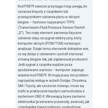
Kod P0879 zawsze przyciąga moją uwagę, bo
oznacza kłopoty z czujnikiem lub
przełącznikiem ciśnienia płynu w skrzyni
biegów – fachowo nazywanym TFPS
(Transmission Fluid Pressure Sensor/Switch
„D”). Ten mały element zamienia fizyczne
ciśnienie oleju na sygnał elektryczny, który
komputer skrzyni (PCM/TCM) na bieżąco
analizuje. Dzięki temu sterownik dokładnie wie,
co się dzieje z ciśnieniem i potrafi sterować
zmianą biegów tak, jak zaplanował producent.
Jeśli sygnał z czujnika wyjdzie poza
spodziewane wartości – komputer zapisuje
właśnie kod P0879. W mojej pracy ten problem
najczęściej widuję w autach Dodge, Chryslera,
GM i Toyoty, ale szczerze mówiąc, może się
trafić w praktycznie każdym samochodzie z
systemem OBD-II. Winowajcą bywa zarówno
elektronika (przerwane przewody, zwarcia), jak
i mechanika (nieszczelności, uszkodzone