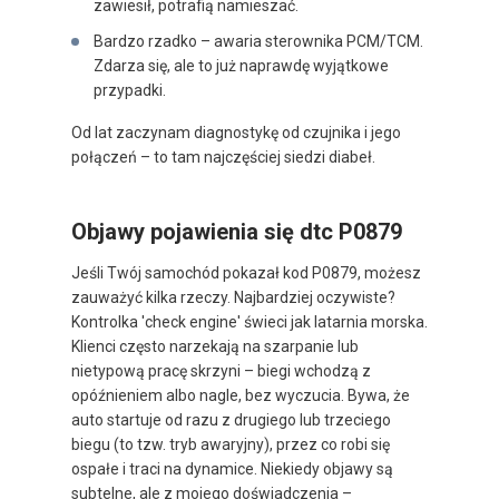
zawiesił, potrafią namieszać.
Bardzo rzadko – awaria sterownika PCM/TCM.
Zdarza się, ale to już naprawdę wyjątkowe
przypadki.
Od lat zaczynam diagnostykę od czujnika i jego
połączeń – to tam najczęściej siedzi diabeł.
Objawy pojawienia się dtc P0879
Jeśli Twój samochód pokazał kod P0879, możesz
zauważyć kilka rzeczy. Najbardziej oczywiste?
Kontrolka 'check engine' świeci jak latarnia morska.
Klienci często narzekają na szarpanie lub
nietypową pracę skrzyni – biegi wchodzą z
opóźnieniem albo nagle, bez wyczucia. Bywa, że
auto startuje od razu z drugiego lub trzeciego
biegu (to tzw. tryb awaryjny), przez co robi się
ospałe i traci na dynamice. Niekiedy objawy są
subtelne, ale z mojego doświadczenia –