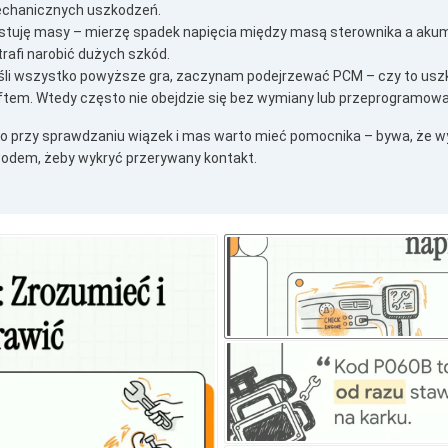
chanicznych uszkodzeń.
stuję masy – mierzę spadek napięcia między masą sterownika a aku
trafi narobić dużych szkód.
śli wszystko powyższe gra, zaczynam podejrzewać PCM – czy to uszk
ftem. Wtedy często nie obejdzie się bez wymiany lub przeprogramowa
o przy sprawdzaniu wiązek i mas warto mieć pomocnika – bywa, że w
odem, żeby wykryć przerywany kontakt.