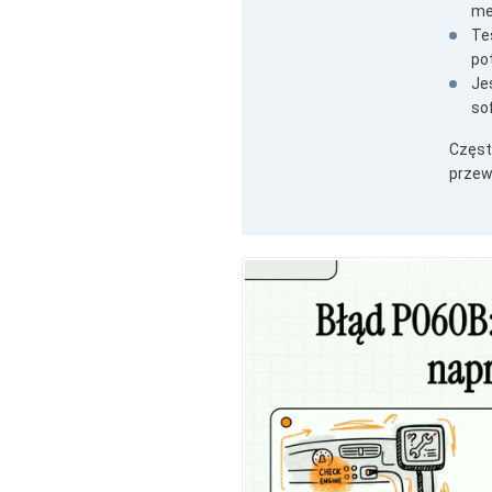
me
Te
po
Je
so
Częst
przew