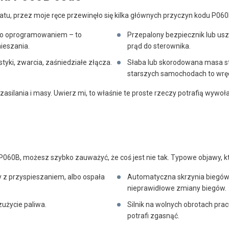
atu, przez moje ręce przewinęło się kilka głównych przyczyn kodu P060
ego oprogramowaniem – to
Przepalony bezpiecznik lub usz
ieszania.
prąd do sterownika.
yki, zwarcia, zaśniedziałe złącza.
Słaba lub skorodowana masa s
starszych samochodach to wręc
lania i masy. Uwierz mi, to właśnie te proste rzeczy potrafią wywołać
P060B, możesz szybko zauważyć, że coś jest nie tak. Typowe objawy, kt
y z przyspieszaniem, albo ospała
Automatyczna skrzynia biegów
nieprawidłowe zmiany biegów.
użycie paliwa.
Silnik na wolnych obrotach pra
potrafi zgasnąć.