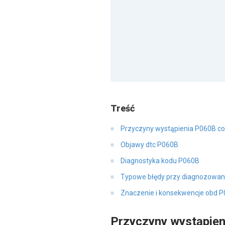
Treść
Przyczyny wystąpienia P060B c
Objawy dtc P060B
Diagnostyka kodu P060B
Typowe błędy przy diagnozowan
Znaczenie i konsekwencje obd 
Przyczyny wystąpie