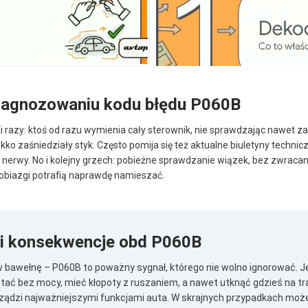
diagnozowaniu kodu błędu P060B
i razy: ktoś od razu wymienia cały sterownik, nie sprawdzając nawet zas
ekko zaśniedziały styk. Często pomija się też aktualne biuletyny techn
 nerwy. No i kolejny grzech: pobieżne sprawdzanie wiązek, bez zwracan
obiazgi potrafią naprawdę namieszać.
 i konsekwencje obd P060B
w bawełnę – P060B to poważny sygnał, którego nie wolno ignorować. J
ać bez mocy, mieć kłopoty z ruszaniem, a nawet utknąć gdzieś na tras
 rządzi najważniejszymi funkcjami auta. W skrajnych przypadkach może