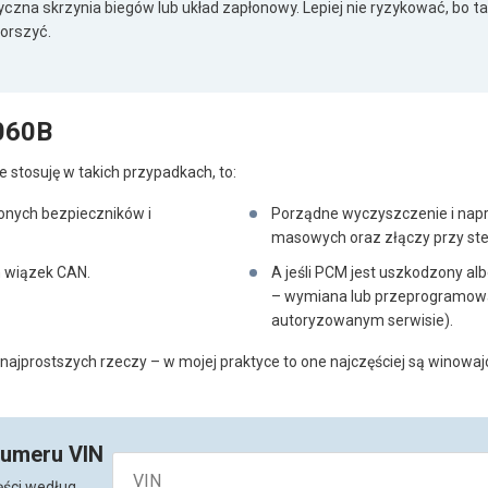
zna skrzynia biegów lub układ zapłonowy. Lepiej nie ryzykować, bo tak
orszyć.
060B
e stosuję w takich przypadkach, to:
nych bezpieczników i
Porządne wyczyszczenie i nap
masowych oraz złączy przy ste
 wiązek CAN.
A jeśli PCM jest uszkodzony 
– wymiana lub przeprogramowan
autoryzowanym serwisie).
jprostszych rzeczy – w mojej praktyce to one najczęściej są winowaj
numeru VIN
ęści według