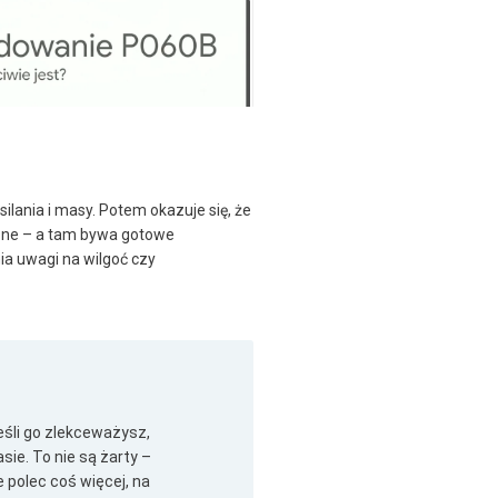
ilania i masy. Potem okazuje się, że
iczne – a tam bywa gotowe
ia uwagi na wilgoć czy
eśli go zlekceważysz,
ie. To nie są żarty –
 polec coś więcej, na