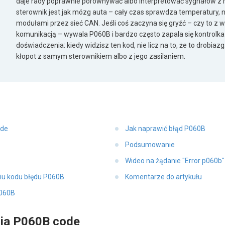
daje rady poprawnie porównywać albo interpretować sygnałów z 
sterownik jest jak mózg auta – cały czas sprawdza temperatury, 
modułami przez sieć CAN. Jeśli coś zaczyna się gryźć – czy to z w
komunikacją – wywala P060B i bardzo często zapala się kontrolka 
doświadczenia: kiedy widzisz ten kod, nie licz na to, że to drobia
kłopot z samym sterownikiem albo z jego zasilaniem.
ode
Jak naprawić błąd P060B
Podsumowanie
Wideo na żądanie "Error p060b
iu kodu błędu P060B
Komentarze do artykułu
P060B
nia P060B code