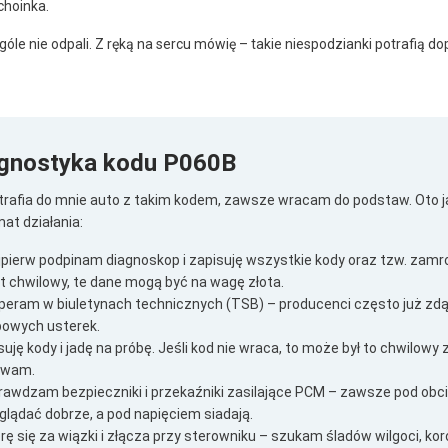
choinka.
le nie odpali. Z ręką na sercu mówię – takie niespodzianki potrafią d
gnostyka kodu P060B
 trafia do mnie auto z takim kodem, zawsze wracam do podstaw. Oto 
at działania:
jpierw podpinam diagnoskop i zapisuję wszystkie kody oraz tzw. zamr
st chwilowy, te dane mogą być na wagę złota.
peram w biuletynach technicznych (TSB) – producenci często już zdą
powych usterek.
uję kody i jadę na próbę. Jeśli kod nie wraca, to może był to chwilowy z
ewam.
rawdzam bezpieczniki i przekaźniki zasilające PCM – zawsze pod obci
glądać dobrze, a pod napięciem siadają.
rę się za wiązki i złącza przy sterowniku – szukam śladów wilgoci, kor