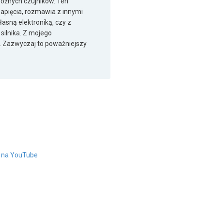
różnych czujników. Ten
napięcia, rozmawia z innymi
łasną elektroniką, czy z
silnika. Z mojego
zg. Zazwyczaj to poważniejszy
" na YouTube