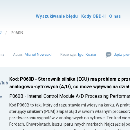
Wyszukiwanie błędu
Kody OBD-II
O nas
2
P060B
nia
Autor:
Michał Nowacki
Recenzja:
Igor Koziar
Bądź pier
Kod: P060B - Sterownik silnika (ECU) ma problem z p
i/lub
analogowo-cyfrowych (A/D), co może wpływać na działa
P060B - Internal Control Module A/D Processing Performa
w
Kod P060B to taki, który od razu stawia mi włosy na karku. W pra
sterujący silnikiem (PCM) złapał błąd w swoim własnym procesorz
przetwarzaniu sygnałów z analogowych na cyfrowe. Ten kod nie 
Fordach, Chevroletach, Isuzu i paru innych markach. Najczęściej p