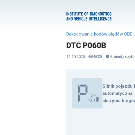
Dekodowanie kodów błędów OBD-
DTC P060B
11.10.2025
5338
4
minuty
czyta
Silnik pojazdu 
automatyczna
skrzynia biegó