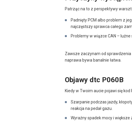
Patrząc na to z perspektywy warszt
Padnięty PCM albo problem z j
najczęstszy sprawca całego zam
Problemy w wiązce CAN – luźne st
Zawsze zaczynam od sprawdzenia zasi
naprawa bywa banalnie łatwa.
Objawy dtc P060B
Kiedy w Twoim aucie pojawi się kod 
Szarpanie podczas jazdy, kłopot
reakcja na pedał gazu.
Wyraźny spadek mocy i większe z