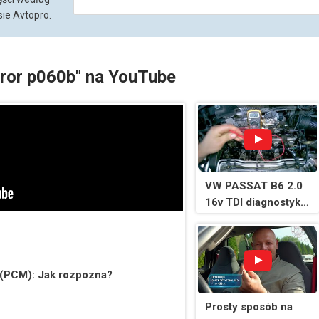
ie Avtopro.
rror p060b" na YouTube
VW PASSAT B6 2.0
16v TDI diagnostyka
pompowtryskiwaczy
/ diagnostics unit
injector
a (PCM): Jak rozpozna?
Prosty sposób na