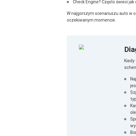
Check Engine? Często świeci jak 
W najgorszym scenariuszu auto w ogó
oczekiwanym momencie.
Dia
Kiedy
schem
Na
je
Sz
ty
Kas
ol
Sp
wy
Bio