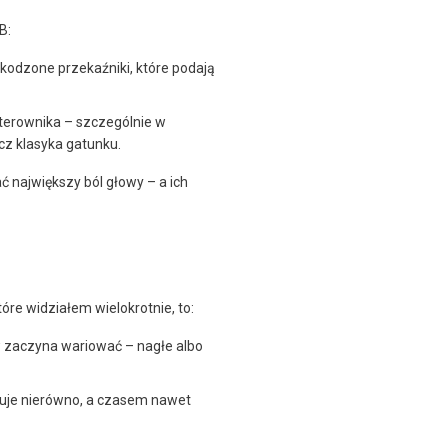
B:
kodzone przekaźniki, które podają
terownika – szczególnie w
z klasyka gatunku.
 największy ból głowy – a ich
óre widziałem wielokrotnie, to:
 zaczyna wariować – nagłe albo
cuje nierówno, a czasem nawet