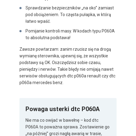
Sprawdzanie bezpieczników „na oko” zamiast
pod obciążeniem. To częsta pułapka, w którą
łatwo wpaść.
Pomijanie kontroli masy. W kodach typu P060A
to absolutna podstawa!
Zawsze powtarzam: zanim rzucisz się na drogą
wymianę sterownika, upewnij się, że wszystkie
podstawy są OK. Oszczędzisz sobie czasu,
pieniędzy i nerwów. Takie błędy nie omijają nawet
serwisów obsługujących dtc p060a renault czy dtc
p060a mercedes benz.
Powaga usterki dtc P060A
Nie ma co owijać w bawełnę – kod dtc
P060A to poważna sprawa. Zostawienie go
„na później” grozi nagłą awarią w trasie,