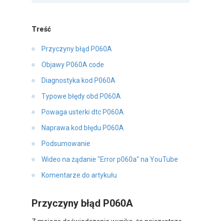
Treść
Przyczyny błąd P060A
Objawy P060A code
Diagnostyka kod P060A
Typowe błędy obd P060A
Powaga usterki dtc P060A
Naprawa kod błędu P060A
Podsumowanie
Wideo na żądanie "Error p060a" na YouTube
Komentarze do artykułu
Przyczyny błąd P060A