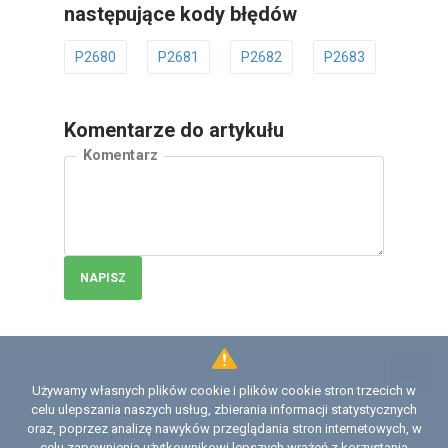
następujące kody błędów
P2680
P2681
P2682
P2683
P2686
Komentarze do artykułu
Komentarz
NAPISZ
Używamy własnych plików cookie i plików cookie stron trzecich w
Licencja
celu ulepszania naszych usług, zbierania informacji statystycznych
Umowa z użytkownikiem serwisu
oraz, poprzez analizę nawyków przeglądania stron internetowych, w
Polityka prywatności
celu zapewnienia użytkownikowi lepszych wrażeń z korzystania