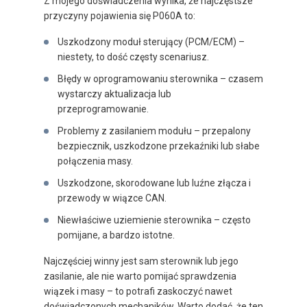
Z mojego doświadczenia wynika, że najczęstsze
przyczyny pojawienia się P060A to:
Uszkodzony moduł sterujący (PCM/ECM) –
niestety, to dość częsty scenariusz.
Błędy w oprogramowaniu sterownika – czasem
wystarczy aktualizacja lub
przeprogramowanie.
Problemy z zasilaniem modułu – przepalony
bezpiecznik, uszkodzone przekaźniki lub słabe
połączenia masy.
Uszkodzone, skorodowane lub luźne złącza i
przewody w wiązce CAN.
Niewłaściwe uziemienie sterownika – często
pomijane, a bardzo istotne.
Najczęściej winny jest sam sterownik lub jego
zasilanie, ale nie warto pomijać sprawdzenia
wiązek i masy – to potrafi zaskoczyć nawet
doświadczonych mechaników. Warto dodać, że ten