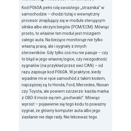
Kod P060A pełni rolę swoistego „strażnika” w
samochodzie – chodzi tutaj o wewnętrzny
procesor znajdujący się w module sterującym
silnika albo skrzyni biegów (PCM/ECM). Mówiąc
prosto, to właśnie ten moduł jest mózgiem
całego auta. Na bieżąco monitoruje nie tylko
własną pracę, ale i sygnały z innych
sterowników. Gdy tylko coś mu nie pasuje – czy
to błąd w jego własnej logice, czy niezgodność
sygnałów (na przykład przez sieć CAN) – od
razu zapisuje kod P060A. W praktyce, kiedy
wpadnie mi w ręce samochód z takim kodem,
najczęściej są to Honda, Ford, Mercedes, Nissan
czy Toyota, ale powiem szczerze: każda marka
z OBD-II może się nim „pochwalić”. Mówiąc
wprost – pojawienie się tego kodu to poważny
sygnał, że główny komputer auta albo jego
zasilanie nie daje rady. Nie lekceważ tego.