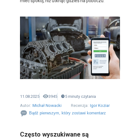
mieć spokój, niż utknąć gdzieś na poboczu.
11.08.2025
3945
5
minuty
czytania
Autor:
Michał Nowacki
Recenzja:
Igor Koziar
Bądź pierwszym, który zostawi komentarz
Często wyszukiwane są