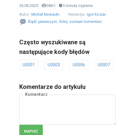
26.06.2025
3861
5
minuty
czytania
Autor:
Michał Nowacki
Recenzja:
Igor Koziar
Bądź pierwszym, który zostawi komentarz
Często wyszukiwane są
następujące kody błędów
U0001
U0003
U0006
U0007
U0011
Komentarze do artykułu
Komentarz
NAPISZ