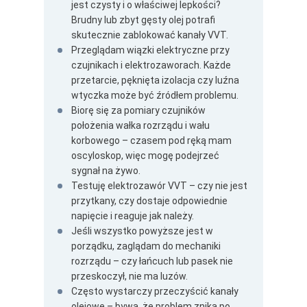
jest czysty i o właściwej lepkości?
Brudny lub zbyt gęsty olej potrafi
skutecznie zablokować kanały VVT.
Przeglądam wiązki elektryczne przy
czujnikach i elektrozaworach. Każde
przetarcie, pęknięta izolacja czy luźna
wtyczka może być źródłem problemu.
Biorę się za pomiary czujników
położenia wałka rozrządu i wału
korbowego – czasem pod ręką mam
oscyloskop, więc mogę podejrzeć
sygnał na żywo.
Testuję elektrozawór VVT – czy nie jest
przytkany, czy dostaje odpowiednie
napięcie i reaguje jak należy.
Jeśli wszystko powyższe jest w
porządku, zaglądam do mechaniki
rozrządu – czy łańcuch lub pasek nie
przeskoczył, nie ma luzów.
Często wystarczy przeczyścić kanały
olejowe – bywa, że problem znika po