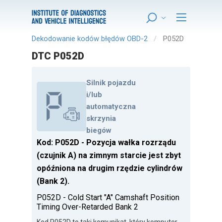
Dekodowanie kodów błędów OBD-2
P052D
DTC P052D
Silnik pojazdu
i/lub
automatyczna
skrzynia
biegów
Kod: P052D - Pozycja wałka rozrządu
(czujnik A) na zimnym starcie jest zbyt
opóźniona na drugim rzędzie cylindrów
(Bank 2).
P052D - Cold Start "A" Camshaft Position
Timing Over-Retarded Bank 2