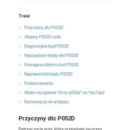
Treść
Przyczyny dtc P052D
Objawy P052D code
Diagnostyka błąd P052D
Najczęstsze błędy obd P052D
Powaga problemu kod P052D
Naprawa kod błędu P052D
Podsumowanie
Wideo na żądanie "Error p052d" na YouTube
Komentarze do artykułu
Przyczyny dtc P052D
Patrząc na te auta, które przewinęły się przez