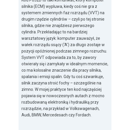
Kod P052D to taki komunikat, który komputer
silnika (ECM) wypluwa, kiedy coś nie gra z
systemem zmiennych faz rozrządu (VVT) na
drugim rzędzie cylindrów – czyli po tej stronie
silnika, gdzie nie znajdziesz pierwszego
cylindra. Przekładając to na bardziej
warsztatowy język: komputer zauważył, że
wałek rozrządu ssący (‘A’) za długo zostaje w
pozycji opóźnionej podczas zimnego rozruchu.
System VVT odpowiada za to, by zawory
otwierały się i zamykały w idealnym momencie,
co ma kolosalne znaczenie dla pracy silnika,
spalania i emisji spalin. Gdy tu coś szwankuje,
silnik zaczyna stroić fochy – szczególnie na
zimno. W mojej praktyce ten kod najczęściej
pojawia się w nowoczesnych autach z mocno
rozbudowaną elektroniką i hydrauliką przy
rozrządzie, na przykład w Volkswagenach,
Audi, BMW, Mercedesach czy Fordach.