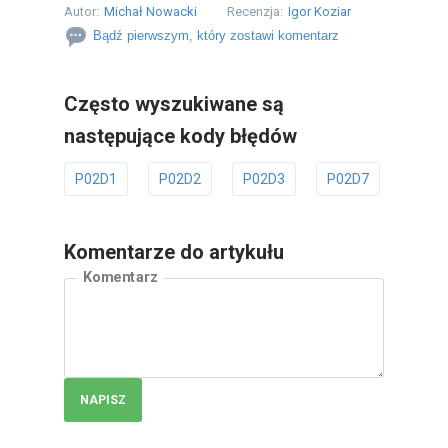
Autor:
Michał Nowacki
Recenzja:
Igor Koziar
Bądź pierwszym, który zostawi komentarz
Często wyszukiwane są
następujące kody błędów
P02D1
P02D2
P02D3
P02D7
P02E
Komentarze do artykułu
Komentarz
NAPISZ