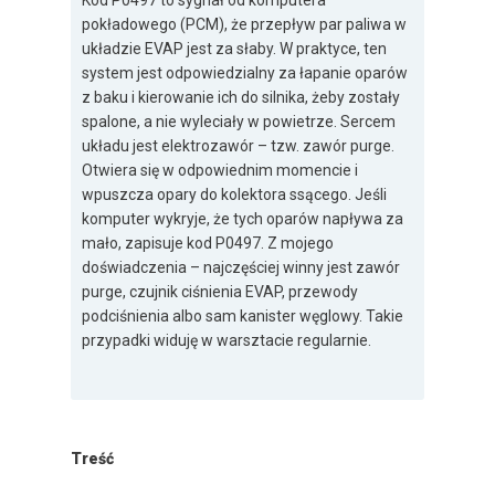
Kod P0497 to sygnał od komputera
pokładowego (PCM), że przepływ par paliwa w
układzie EVAP jest za słaby. W praktyce, ten
system jest odpowiedzialny za łapanie oparów
z baku i kierowanie ich do silnika, żeby zostały
spalone, a nie wyleciały w powietrze. Sercem
układu jest elektrozawór – tzw. zawór purge.
Otwiera się w odpowiednim momencie i
wpuszcza opary do kolektora ssącego. Jeśli
komputer wykryje, że tych oparów napływa za
mało, zapisuje kod P0497. Z mojego
doświadczenia – najczęściej winny jest zawór
purge, czujnik ciśnienia EVAP, przewody
podciśnienia albo sam kanister węglowy. Takie
przypadki widuję w warsztacie regularnie.
Treść