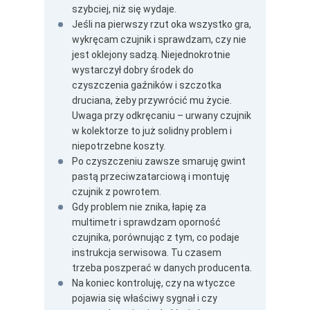
szybciej, niż się wydaje.
Jeśli na pierwszy rzut oka wszystko gra,
wykręcam czujnik i sprawdzam, czy nie
jest oklejony sadzą. Niejednokrotnie
wystarczył dobry środek do
czyszczenia gaźników i szczotka
druciana, żeby przywrócić mu życie.
Uwaga przy odkręcaniu – urwany czujnik
w kolektorze to już solidny problem i
niepotrzebne koszty.
Po czyszczeniu zawsze smaruję gwint
pastą przeciwzatarciową i montuję
czujnik z powrotem.
Gdy problem nie znika, łapię za
multimetr i sprawdzam oporność
czujnika, porównując z tym, co podaje
instrukcja serwisowa. Tu czasem
trzeba poszperać w danych producenta.
Na koniec kontroluję, czy na wtyczce
pojawia się właściwy sygnał i czy