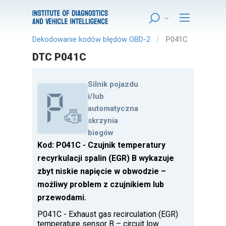
Dekodowanie kodów błędów OBD-2
P041C
DTC P041C
Silnik pojazdu
i/lub
automatyczna
skrzynia
biegów
Kod: P041C - Czujnik temperatury
recyrkulacji spalin (EGR) B wykazuje
zbyt niskie napięcie w obwodzie –
możliwy problem z czujnikiem lub
przewodami.
P041C - Exhaust gas recirculation (EGR)
temperature sensor B – circuit low