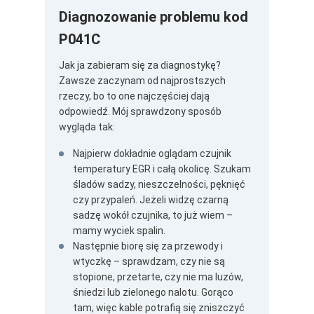
Diagnozowanie problemu kod
P041C
Jak ja zabieram się za diagnostykę?
Zawsze zaczynam od najprostszych
rzeczy, bo to one najczęściej dają
odpowiedź. Mój sprawdzony sposób
wygląda tak:
Najpierw dokładnie oglądam czujnik
temperatury EGR i całą okolicę. Szukam
śladów sadzy, nieszczelności, pęknięć
czy przypaleń. Jeżeli widzę czarną
sadzę wokół czujnika, to już wiem –
mamy wyciek spalin.
Następnie biorę się za przewody i
wtyczkę – sprawdzam, czy nie są
stopione, przetarte, czy nie ma luzów,
śniedzi lub zielonego nalotu. Gorąco
tam, więc kable potrafią się zniszczyć