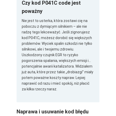
Czy kod P041C code jest
poważny
Nie jest to usterka, która zostawi cię na
poboczu z dymiącym silnikiem – ale nie
radzę tego lekceważyć. Jeśli zignorujesz
kod P041C, możesz dorobić się większych
problemów. Wyciek spalin szkodzi nie tylko
silnikowi, ale i twojemu zdrowiu.
Uszkodzony czujnik EGR to ryzyko
pogorszenia spalania, większych emisji i…
potencjalnie awarii katalizatora. Widziałem
już auta, które przez takie „drobiazgi” miały
potem poważne koszty napraw. Lepiej
naprawić od razu i mieć spokój, niż płacić
za kilka rzeczy naraz.
Naprawa i usuwanie kod błędu