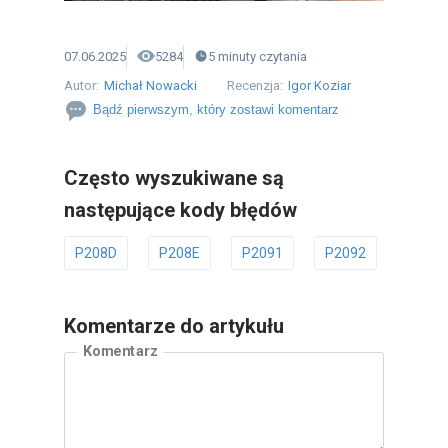
07.06.2025
5284
5
minuty
czytania
Autor:
Michał Nowacki
Recenzja:
Igor Koziar
Bądź pierwszym, który zostawi komentarz
Często wyszukiwane są
następujące kody błędów
P208D
P208E
P2091
P2092
P209
Komentarze do artykułu
Komentarz