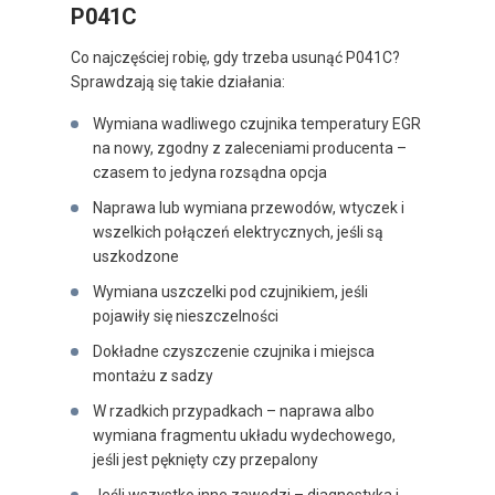
P041C
Co najczęściej robię, gdy trzeba usunąć P041C?
Sprawdzają się takie działania:
Wymiana wadliwego czujnika temperatury EGR
na nowy, zgodny z zaleceniami producenta –
czasem to jedyna rozsądna opcja
Naprawa lub wymiana przewodów, wtyczek i
wszelkich połączeń elektrycznych, jeśli są
uszkodzone
Wymiana uszczelki pod czujnikiem, jeśli
pojawiły się nieszczelności
Dokładne czyszczenie czujnika i miejsca
montażu z sadzy
W rzadkich przypadkach – naprawa albo
wymiana fragmentu układu wydechowego,
jeśli jest pęknięty czy przepalony
Jeśli wszystko inne zawodzi – diagnostyka i