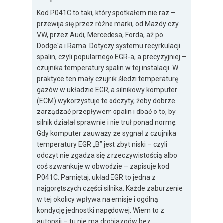
Kod P041C to taki, który spotkałem nie raz –
przewija się przez różne marki, od Mazdy czy
VW, przez Audi, Mercedesa, Forda, aż po
Dodge'a i Rama. Dotyczy systemu recyrkulacji
spalin, czyli popularnego EGR-a, a precyzyjniej –
czujnika temperatury spalin w tej instalacji. W
praktyce ten mały czujnik śledzi temperaturę
gazów w układzie EGR, a silnikowy komputer
(ECM) wykorzystuje te odczyty, żeby dobrze
zarządzać przepływem spalin i dbać o to, by
silnik działał sprawnie i nie truł ponad normę.
Gdy komputer zauważy, że sygnał z czujnika
temperatury EGR „B” jest zbyt niski – czyli
odczyt nie zgadza się z rzeczywistością albo
coś szwankuje w obwodzie – zapisuje kod
P041C. Pamiętaj, układ EGR to jedna z
najgorętszych części silnika. Każde zaburzenie
w tej okolicy wpływa na emisje i ogólną
kondycję jednostki napędowej. Wiem to z
autopsji – tu nie ma drobiazgów bez