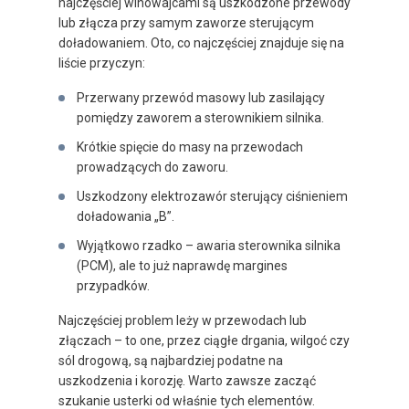
najczęściej winowajcami są uszkodzone przewody
lub złącza przy samym zaworze sterującym
doładowaniem. Oto, co najczęściej znajduje się na
liście przyczyn:
Przerwany przewód masowy lub zasilający
pomiędzy zaworem a sterownikiem silnika.
Krótkie spięcie do masy na przewodach
prowadzących do zaworu.
Uszkodzony elektrozawór sterujący ciśnieniem
doładowania „B”.
Wyjątkowo rzadko – awaria sterownika silnika
(PCM), ale to już naprawdę margines
przypadków.
Najczęściej problem leży w przewodach lub
złączach – to one, przez ciągłe drgania, wilgoć czy
sól drogową, są najbardziej podatne na
uszkodzenia i korozję. Warto zawsze zacząć
szukanie usterki od właśnie tych elementów.