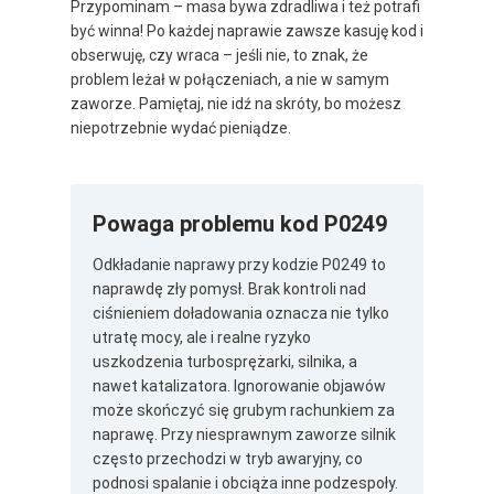
Przypominam – masa bywa zdradliwa i też potrafi
być winna! Po każdej naprawie zawsze kasuję kod i
obserwuję, czy wraca – jeśli nie, to znak, że
problem leżał w połączeniach, a nie w samym
zaworze. Pamiętaj, nie idź na skróty, bo możesz
niepotrzebnie wydać pieniądze.
Powaga problemu kod P0249
Odkładanie naprawy przy kodzie P0249 to
naprawdę zły pomysł. Brak kontroli nad
ciśnieniem doładowania oznacza nie tylko
utratę mocy, ale i realne ryzyko
uszkodzenia turbosprężarki, silnika, a
nawet katalizatora. Ignorowanie objawów
może skończyć się grubym rachunkiem za
naprawę. Przy niesprawnym zaworze silnik
często przechodzi w tryb awaryjny, co
podnosi spalanie i obciąża inne podzespoły.