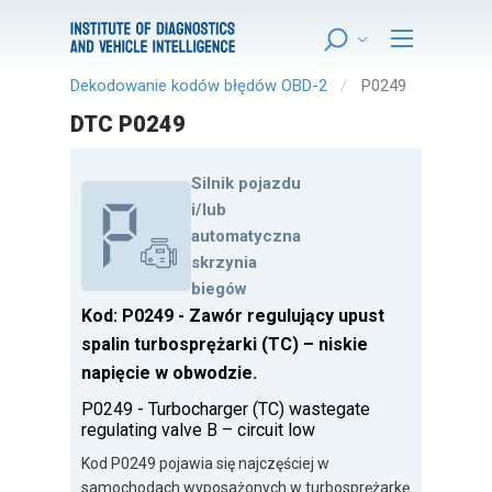
Dekodowanie kodów błędów OBD-2
P0249
DTC P0249
Silnik pojazdu
i/lub
automatyczna
skrzynia
biegów
Kod: P0249 - Zawór regulujący upust
spalin turbosprężarki (TC) – niskie
napięcie w obwodzie.
P0249 - Turbocharger (TC) wastegate
regulating valve B – circuit low
Kod P0249 pojawia się najczęściej w
samochodach wyposażonych w turbosprężarkę