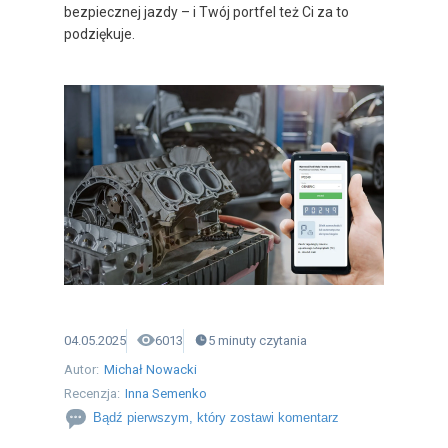
bezpiecznej jazdy – i Twój portfel też Ci za to
podziękuje.
04.05.2025
6013
5
minuty
czytania
Autor:
Michał Nowacki
Recenzja:
Inna Semenko
Bądź pierwszym, który zostawi komentarz