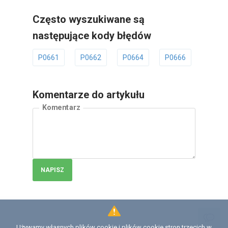
Często wyszukiwane są
następujące kody błędów
P0661
P0662
P0664
P0666
P0667
Komentarze do artykułu
Komentarz
NAPISZ
Używamy własnych plików cookie i plików cookie stron trzecich w
Licencja