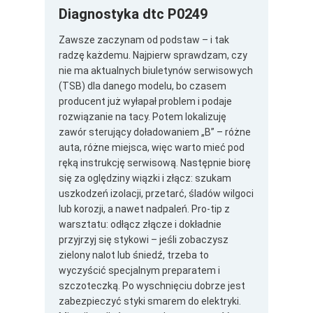
Diagnostyka dtc P0249
Zawsze zaczynam od podstaw – i tak
radzę każdemu. Najpierw sprawdzam, czy
nie ma aktualnych biuletynów serwisowych
(TSB) dla danego modelu, bo czasem
producent już wyłapał problem i podaje
rozwiązanie na tacy. Potem lokalizuję
zawór sterujący doładowaniem „B” – różne
auta, różne miejsca, więc warto mieć pod
ręką instrukcję serwisową. Następnie biorę
się za oględziny wiązki i złącz: szukam
uszkodzeń izolacji, przetarć, śladów wilgoci
lub korozji, a nawet nadpaleń. Pro-tip z
warsztatu: odłącz złącze i dokładnie
przyjrzyj się stykowi – jeśli zobaczysz
zielony nalot lub śniedź, trzeba to
wyczyścić specjalnym preparatem i
szczoteczką. Po wyschnięciu dobrze jest
zabezpieczyć styki smarem do elektryki.