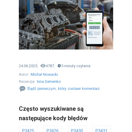
24.06.2025
4787
5
minuty
czytania
Autor:
Michał Nowacki
Recenzja:
Inna Semenko
Bądź pierwszym, który zostawi komentarz
Często wyszukiwane są
następujące kody błędów
P3425
P3426
P3430
P3431
P3432