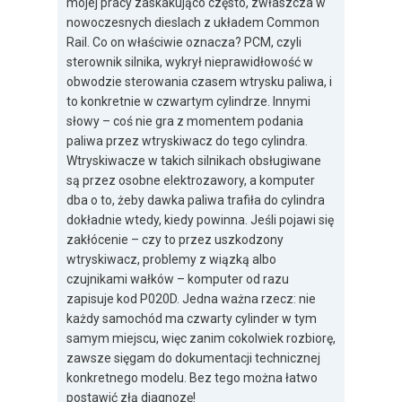
mojej pracy zaskakująco często, zwłaszcza w
nowoczesnych dieslach z układem Common
Rail. Co on właściwie oznacza? PCM, czyli
sterownik silnika, wykrył nieprawidłowość w
obwodzie sterowania czasem wtrysku paliwa, i
to konkretnie w czwartym cylindrze. Innymi
słowy – coś nie gra z momentem podania
paliwa przez wtryskiwacz do tego cylindra.
Wtryskiwacze w takich silnikach obsługiwane
są przez osobne elektrozawory, a komputer
dba o to, żeby dawka paliwa trafiła do cylindra
dokładnie wtedy, kiedy powinna. Jeśli pojawi się
zakłócenie – czy to przez uszkodzony
wtryskiwacz, problemy z wiązką albo
czujnikami wałków – komputer od razu
zapisuje kod P020D. Jedna ważna rzecz: nie
każdy samochód ma czwarty cylinder w tym
samym miejscu, więc zanim cokolwiek rozbiorę,
zawsze sięgam do dokumentacji technicznej
konkretnego modelu. Bez tego można łatwo
postawić złą diagnozę!