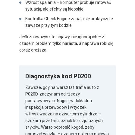
Wzrost spalania – komputer próbuje ratować
sytuację, ale efekty są kiepskie.
Kontrolka Check Engine zapala się praktycznie
zawsze przy tym kodzie.
Jeśli zauważysz te objawy, nie ignoruj ich – z
czasem problem tylko narasta, a naprawa robi się
coraz droższa.
Diagnostyka kod P020D
Zawsze, gdy na warsztat trafia auto z
P020D, zaczynam od rzeczy
podstawowych. Najpierw dokładna
inspekcja przewodów i wtyczek
wtryskiwacza na czwartym cylindrze –
szukam przetarć, oznak korozji, luźnych
styków. Warto poprosić kogoś, żeby
poruszał wiązką – czasem usterka pojawia