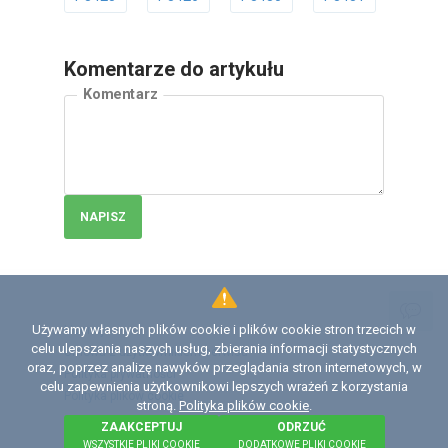
Komentarze do artykułu
Komentarz
NAPISZ
Używamy własnych plików cookie i plików cookie stron trzecich w
Licencja
celu ulepszania naszych usług, zbierania informacji statystycznych
Umowa z użytkownikiem serwisu
oraz, poprzez analizę nawyków przeglądania stron internetowych, w
Polityka prywatności
celu zapewnienia użytkownikowi lepszych wrażeń z korzystania
Polityka plików сookie
stroną.
Polityka plików cookie
.
ZAAKCEPTUJ
ODRZUĆ
©
2026 Institute of Diagnostics and Vehicle Intelligence
WSZYSTKIE PLIKI COOKIE
DODATKOWE PLIKI COOKIE