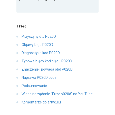
Treść
Przyczyny dtc P020D
Objawy błąd P020D
Diagnostyka kod P020D
Typowe błędy kod błędu P020D
Znaczenie i powaga obd P020D
Naprawa P020D code
Podsumowanie
Wideo na żądanie "Error p020d" na YouTube
Komentarze do artykułu