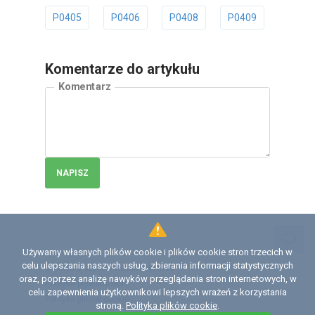
P0405
P0406
P0408
P0409
P040
Komentarze do artykułu
Komentarz
NAPISZ
Używamy własnych plików cookie i plików cookie stron trzecich w
Licencja
celu ulepszania naszych usług, zbierania informacji statystycznych
Umowa z użytkownikiem serwisu
oraz, poprzez analizę nawyków przeglądania stron internetowych, w
Polityka prywatności
celu zapewnienia użytkownikowi lepszych wrażeń z korzystania
Polityka plików сookie
stroną.
Polityka plików cookie
.