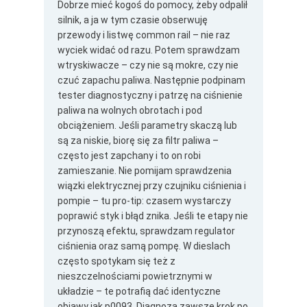
Dobrze mieć kogoś do pomocy, żeby odpalił
silnik, a ja w tym czasie obserwuję
przewody i listwę common rail – nie raz
wyciek widać od razu. Potem sprawdzam
wtryskiwacze – czy nie są mokre, czy nie
czuć zapachu paliwa. Następnie podpinam
tester diagnostyczny i patrzę na ciśnienie
paliwa na wolnych obrotach i pod
obciążeniem. Jeśli parametry skaczą lub
są za niskie, biorę się za filtr paliwa –
często jest zapchany i to on robi
zamieszanie. Nie pomijam sprawdzenia
wiązki elektrycznej przy czujniku ciśnienia i
pompie – tu pro-tip: czasem wystarczy
poprawić styk i błąd znika. Jeśli te etapy nie
przynoszą efektu, sprawdzam regulator
ciśnienia oraz samą pompę. W dieslach
często spotykam się też z
nieszczelnościami powietrznymi w
układzie – te potrafią dać identyczne
objawy jak p0093. Diagnoza zawsze krok po