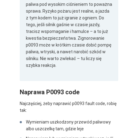
paliwa pod wysokim ciśnieniem to poważna
sprawa. Ryzyko pożaru jest realne, a jazda
z tym kodem to już igranie z ogniem. Do
tego, jeśli silnik gaśnie w czasie jazdy,
tracisz wspomaganie i hamulce – a to już
kwestia bezpieczeństwa. Zignorowanie
p0093 może w krótkim czasie dobić pompę
paliwa, wtryski, a nawet narobić szkód w
silniku. Nie warto zwlekać – tu liczy się
szybka reakcja.
Naprawa P0093 code
Najczęściej, żeby naprawić p0093 fault code, robię
tak:
Wymieniam uszkodzony przewód paliwowy
albo uszczelkę tam, gdzie leje