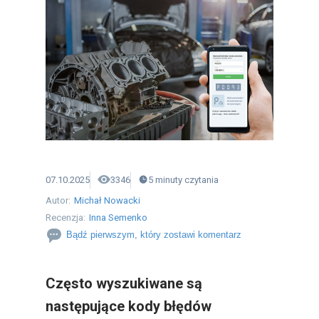
07.10.2025
3346
5
minuty
czytania
Autor:
Michał Nowacki
Recenzja:
Inna Semenko
Bądź pierwszym, który zostawi komentarz
Często wyszukiwane są
następujące kody błędów