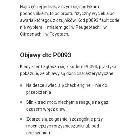
Najczęściej jednak, z czym się spotykam
podnośnikiem, to po prostu fizyczny wyciek albo
awaria któregoś z czujników. Kod p0093 fault code
nie wybiera – miałem go i w Peugeotach, i w
Citroenach, i w Toyotach.
Objawy dtc P0093
Kiedy klient zgłasza się z kodem P0093, praktyka
pokazuje, że objawy są dość charakterystyczne:
Na desce świeci się check engine – nie do
przeoczenia
Silnik traci moc, niechętnie reaguje na gaz,
czasem wręcz dławi
Zdarza się, że gaśnie, szczególnie przy
mocniejszym przyspieszaniu lub pod
obciążeniem