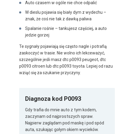
Auto czasem w ogóle nie chce odpalić
W dieslu pojawia się biały dym z wydechu –
znak, że coś nie tak z dawką paliwa
Spalanie rośnie – tankujesz częściej, a auto
jedzie gorzej
Te sygnały pojawiają się często nagle i potrafią
zaskoczyć w trasie. Nie wolno ich lekceważyć,
szczególnie jeśli masz dtc p0093 peugeot, dtc
p0093 citroen lub dtc p0093 toyota. Lepiej od razu
wziąć się za szukanie przyczyny.
Diagnoza kod P0093
Gdy trafia do mnie auto z tym kodem,
zaczynam od najprostszych spraw.
Najpierw zaglądam pod maskę i pod spód
auta, szukając gołym okiem wycieków.