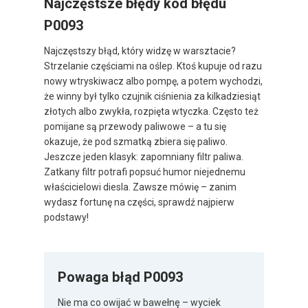
Najczęstsze błędy kod błędu
P0093
Najczęstszy błąd, który widzę w warsztacie?
Strzelanie częściami na oślep. Ktoś kupuje od razu
nowy wtryskiwacz albo pompę, a potem wychodzi,
że winny był tylko czujnik ciśnienia za kilkadziesiąt
złotych albo zwykła, rozpięta wtyczka. Często też
pomijane są przewody paliwowe – a tu się
okazuje, że pod szmatką zbiera się paliwo.
Jeszcze jeden klasyk: zapomniany filtr paliwa.
Zatkany filtr potrafi popsuć humor niejednemu
właścicielowi diesla. Zawsze mówię – zanim
wydasz fortunę na części, sprawdź najpierw
podstawy!
Powaga błąd P0093
Nie ma co owijać w bawełnę – wyciek