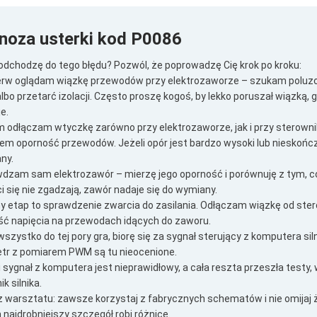
noza usterki kod P0086
podchodzę do tego błędu? Pozwól, że poprowadzę Cię krok po kroku:
ierw oglądam wiązkę przewodów przy elektrozaworze – szukam polu
albo przetarć izolacji. Często proszę kogoś, by lekko poruszał wiązką, 
je.
m odłączam wtyczkę zarówno przy elektrozaworze, jak i przy sterowni
iem oporność przewodów. Jeżeli opór jest bardzo wysoki lub nieskońc
ny.
wdzam sam elektrozawór – mierzę jego oporność i porównuję z tym, co
i się nie zgadzają, zawór nadaje się do wymiany.
jny etap to sprawdzenie zwarcia do zasilania. Odłączam wiązkę od st
ć napięcia na przewodach idących do zaworu.
 wszystko do tej pory gra, biorę się za sygnał sterujący z komputera si
tr z pomiarem PWM są tu nieocenione.
li sygnał z komputera jest nieprawidłowy, a cała reszta przeszła tes
k silnika.
 z warsztatu: zawsze korzystaj z fabrycznych schematów i nie omijaj 
najdrobniejszy szczegół robi różnicę.