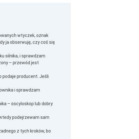
zowanych wtyczek, oznak
gdy ja obserwuję, czy coś się
ku silnika, i sprawdzam
zony – przewód jest
 podaje producent. Jeśli
erownika i sprawdzam
lnika – oscyloskop lub dobry
ty, wtedy podejrzewam sam
żadnego z tych kroków, bo