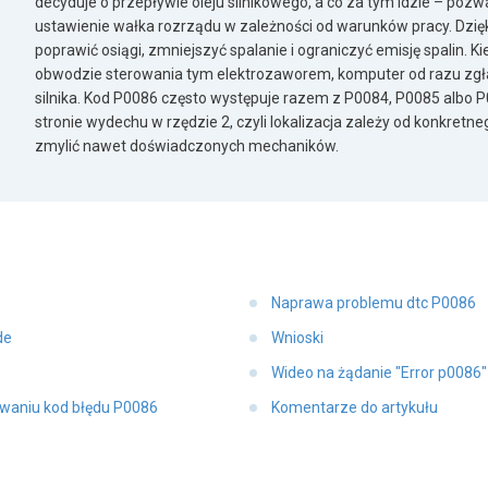
decyduje o przepływie oleju silnikowego, a co za tym idzie – pozw
ustawienie wałka rozrządu w zależności od warunków pracy. Dzi
poprawić osiągi, zmniejszyć spalanie i ograniczyć emisję spalin. K
obwodzie sterowania tym elektrozaworem, komputer od razu zgłas
silnika. Kod P0086 często występuje razem z P0084, P0085 albo 
stronie wydechu w rzędzie 2, czyli lokalizacja zależy od konkretneg
zmylić nawet doświadczonych mechaników.
Naprawa problemu dtc P0086
de
Wnioski
Wideo na żądanie "Error p0086
owaniu kod błędu P0086
Komentarze do artykułu