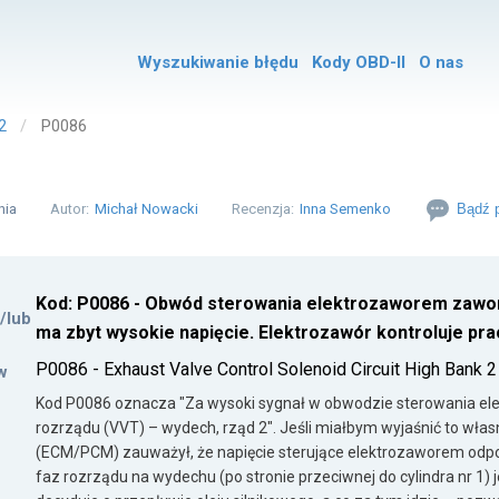
Wyszukiwanie błędu
Kody OBD-II
O nas
2
P0086
nia
Autor:
Michał Nowacki
Recenzja:
Inna Semenko
Bądź p
Kod: P0086 - Obwód sterowania elektrozaworem zawo
i/lub
ma zbyt wysokie napięcie. Elektrozawór kontroluje p
P0086 - Exhaust Valve Control Solenoid Circuit High Bank 2
w
Kod P0086 oznacza "Za wysoki sygnał w obwodzie sterowania e
rozrządu (VVT) – wydech, rząd 2". Jeśli miałbym wyjaśnić to włas
(ECM/PCM) zauważył, że napięcie sterujące elektrozaworem odp
faz rozrządu na wydechu (po stronie przeciwnej do cylindra nr 1) 