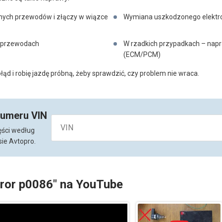
ych przewodów i złączy w wiązce
Wymiana uszkodzonego elektr
w przewodach
W rzadkich przypadkach – napr
(ECM/PCM)
ąd i robię jazdę próbną, żeby sprawdzić, czy problem nie wraca.
numeru VIN
ęści według
ie Avtopro.
rror p0086" na YouTube