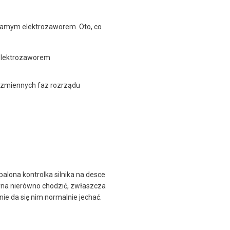
 samym elektrozaworem. Oto, co
elektrozaworem
zmiennych faz rozrządu
palona kontrolka silnika na desce
czyna nierówno chodzić, zwłaszcza
nie da się nim normalnie jechać.