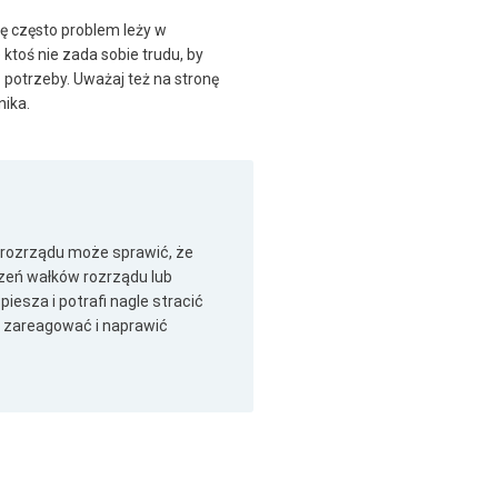
dę często problem leży w
toś nie zada sobie trudu, by
otrzeby. Uważaj też na stronę
nika.
i rozrządu może sprawić, że
dzeń wałków rozrządu lub
piesza i potrafi nagle stracić
o zareagować i naprawić