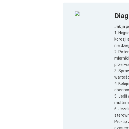
Diag
Jak ja 
1. Najp
korozji 
nie dzie
2. Pote
miernik
przerwa
3. Spra
wartośc
4. Kole
obecnoś
5. Jeśli
multime
6. Jeże
sterowni
Pro-tip
czasem 