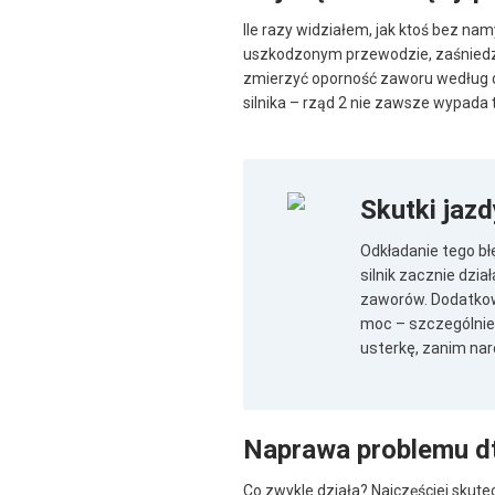
Ile razy widziałem, jak ktoś bez na
uszkodzonym przewodzie, zaśniedzia
zmierzyć oporność zaworu według d
silnika – rząd 2 nie zawsze wypada 
Skutki jaz
Odkładanie tego bł
silnik zacznie dzi
zaworów. Dodatkowo,
moc – szczególnie 
usterkę, zanim nar
Naprawa problemu d
Co zwykle działa? Najczęściej skute