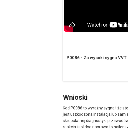
P0086 - Za wysoki sygna VVT 
Wnioski
Kod P0086 to wyraźny sygnał, że ste
jest uszkodzona instalacja lub sam
skrupulatnej diagnostyki przewodó
reakcja i solidna naprawa to najle