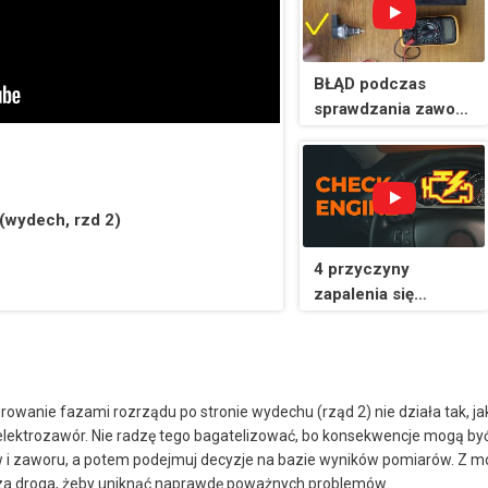
BŁĄD podczas
sprawdzania zaworu
regulacji ciśnienia
paliwa Common Rail
TYLKO za pomocą
MULTIMETRU
(wydech, rzd 2)
4 przyczyny
zapalenia się
kontrolki CHECK
ENGINE | Wskazówki
od AUTODOC
rowanie fazami rozrządu po stronie wydechu (rząd 2) nie działa tak, ja
 elektrozawór. Nie radzę tego bagatelizować, bo konsekwencje mogą by
w i zaworu, a potem podejmuj decyzje na bazie wyników pomiarów. Z 
psza droga, żeby uniknąć naprawdę poważnych problemów.