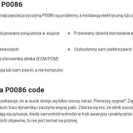
d P0086
najczęściej przyczyną P0086 są problemy z instalacją elektryczną lub
oluzowane połączenia w wiązce
Przerwany obwód sterowania 
przewodach
Uszkodzony sam elektrozawór 
a sterownika silnika (ECM/PCM)
acja lub sam zawór, a nie komputer.
a P0086 code
pokazuje, że w aucie dzieje się kilka rzeczy naraz. Pierwszy sygnał? Za
uto traci dynamikę i zaczyna więcej palić. Zdarza się też, że silnik za
ją się sytuacje, kiedy samochód wchodzi w tryb awaryjny i praktycznie 
tych objawów, to nie jest temat na później.