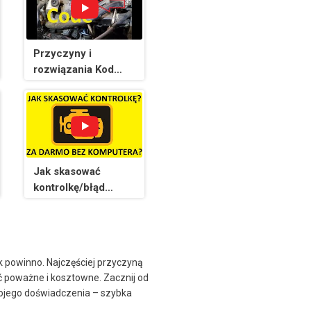
Przyczyny i
rozwiązania Kod
P0087: Zbyt niskie
ciśnienie w szynie
paliwowej/układzie
Jak skasować
kontrolkę/błąd
silnika Check
Engine samemu bez
komputera za
darmo? Kasowanie
k powinno. Najczęściej przyczyną
błędu?
ć poważne i kosztowne. Zacznij od
mojego doświadczenia – szybka