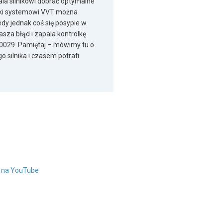
ala silnikowi dobrać optymalne
ęki systemowi VVT można
iedy jednak coś się posypie w
za błąd i zapala kontrolkę
P0029. Pamiętaj – mówimy tu o
o silnika i czasem potrafi
" na YouTube