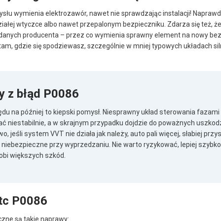
mysłu wymienia elektrozawór, nawet nie sprawdzając instalacji! Napraw
łej wtyczce albo nawet przepalonym bezpieczniku. Zdarza się też, że k
anych producenta – przez co wymienia sprawny element na nowy bez p
tam, gdzie się spodziewasz, szczególnie w mniej typowych układach sil
dy z błąd P0086
ędu na później to kiepski pomysł. Niesprawny układ sterowania fazam
ałać niestabilnie, a w skrajnym przypadku dojdzie do poważnych uszko
 jeśli system VVT nie działa jak należy, auto pali więcej, słabiej przys
niebezpieczne przy wyprzedzaniu. Nie warto ryzykować, lepiej szybk
obi większych szkód.
tc P0086
czne są takie naprawy: