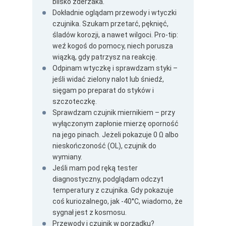
blisko zderzaka.
Dokładnie oglądam przewody i wtyczki
czujnika. Szukam przetarć, pęknięć,
śladów korozji, a nawet wilgoci. Pro-tip:
weź kogoś do pomocy, niech porusza
wiązką, gdy patrzysz na reakcję.
Odpinam wtyczkę i sprawdzam styki –
jeśli widać zielony nalot lub śniedź,
sięgam po preparat do styków i
szczoteczkę.
Sprawdzam czujnik miernikiem – przy
wyłączonym zapłonie mierzę oporność
na jego pinach. Jeżeli pokazuje 0 Ω albo
nieskończoność (OL), czujnik do
wymiany.
Jeśli mam pod ręką tester
diagnostyczny, podglądam odczyt
temperatury z czujnika. Gdy pokazuje
coś kuriozalnego, jak -40°C, wiadomo, że
sygnał jest z kosmosu.
Przewody i czujnik w porządku?