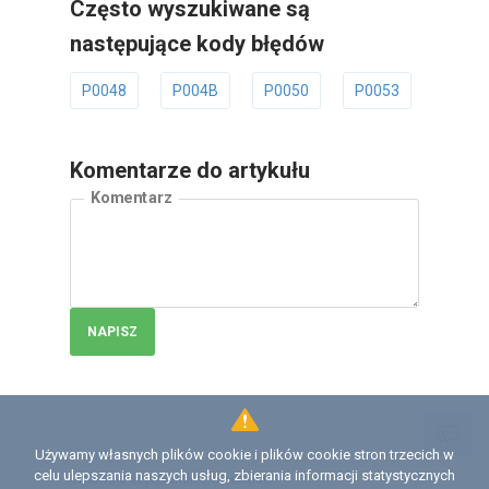
Często wyszukiwane są
następujące kody błędów
P0048
P004B
P0050
P0053
P005
Komentarze do artykułu
Komentarz
NAPISZ
Używamy własnych plików cookie i plików cookie stron trzecich w
Licencja
celu ulepszania naszych usług, zbierania informacji statystycznych
Umowa z użytkownikiem serwisu