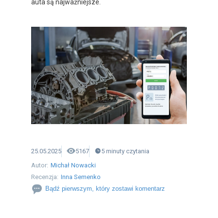
auta są najważniejsze.
25.05.2025
5167
5
minuty
czytania
Autor:
Michał Nowacki
Recenzja:
Inna Semenko
Bądź pierwszym, który zostawi komentarz