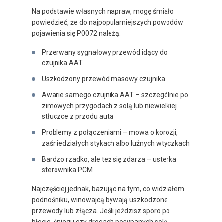
Na podstawie własnych napraw, mogę śmiało
powiedzieć, że do najpopularniejszych powodów
pojawienia się P0072 należą:
Przerwany sygnałowy przewód idący do
czujnika AAT
Uszkodzony przewód masowy czujnika
Awarie samego czujnika AAT – szczególnie po
zimowych przygodach z solą lub niewielkiej
stłuczce z przodu auta
Problemy z połączeniami – mowa o korozji,
zaśniedziałych stykach albo luźnych wtyczkach
Bardzo rzadko, ale też się zdarza – usterka
sterownika PCM
Najczęściej jednak, bazując na tym, co widziałem
podnośniku, winowajcą bywają uszkodzone
przewody lub złącza. Jeśli jeździsz sporo po
błocie, śniegu czy drogach posypanych solą,