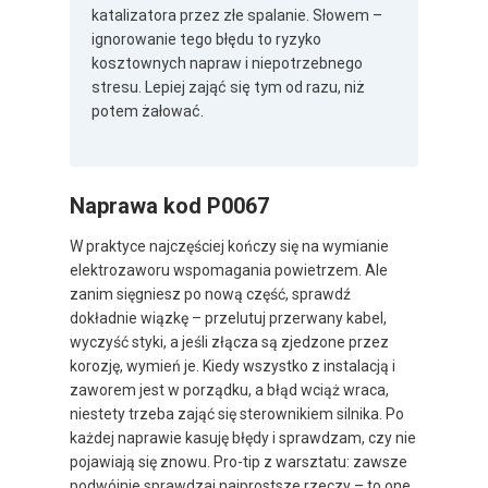
katalizatora przez złe spalanie. Słowem –
ignorowanie tego błędu to ryzyko
kosztownych napraw i niepotrzebnego
stresu. Lepiej zająć się tym od razu, niż
potem żałować.
Naprawa kod P0067
W praktyce najczęściej kończy się na wymianie
elektrozaworu wspomagania powietrzem. Ale
zanim sięgniesz po nową część, sprawdź
dokładnie wiązkę – przelutuj przerwany kabel,
wyczyść styki, a jeśli złącza są zjedzone przez
korozję, wymień je. Kiedy wszystko z instalacją i
zaworem jest w porządku, a błąd wciąż wraca,
niestety trzeba zająć się sterownikiem silnika. Po
każdej naprawie kasuję błędy i sprawdzam, czy nie
pojawiają się znowu. Pro-tip z warsztatu: zawsze
podwójnie sprawdzaj najprostsze rzeczy – to one