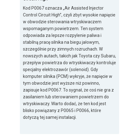
Kod P0067 oznacza „Air Assisted Injector
Control Circuit High”, czyli zbyt wysokie napięcie
w obwodzie sterowania wtryskiwaczem
wspomaganym powietrzem. Ten system
odpowiada za lepsze rozpylenie paliwa i
stabilną pracę silnika na biegu jałowym,
szczególnie przy zimnych rozruchach. W
nowszych autach, takich jak Toyota czy Subaru,
przepływ powietrza do wtryskiwaczy kontroluje
specjalny elektrozawór (solenoid). Gdy
komputer silnika (PCM) wykryje, że napięcie w
tym obwodzie jest wyższe niż powinno,
zapisuje kod P0067. To sygnał, że coś nie gra z
zasilaniem lub sterowaniem powietrzem do
wtryskiwaczy. Warto dodać, że ten kod jest
blisko powiązany z P0065 i P0066, które
dotyczą tej samej instalacji.