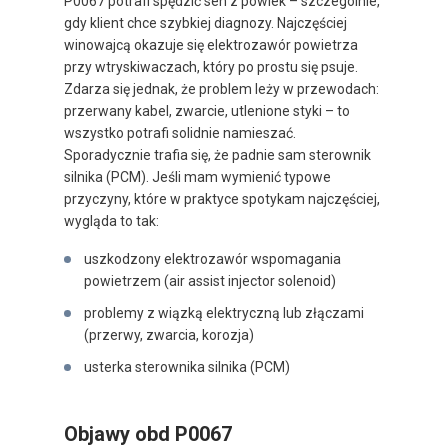
P0067 potrafi spędzić sen z powiek – szczególnie,
gdy klient chce szybkiej diagnozy. Najczęściej
winowajcą okazuje się elektrozawór powietrza
przy wtryskiwaczach, który po prostu się psuje.
Zdarza się jednak, że problem leży w przewodach:
przerwany kabel, zwarcie, utlenione styki – to
wszystko potrafi solidnie namieszać.
Sporadycznie trafia się, że padnie sam sterownik
silnika (PCM). Jeśli mam wymienić typowe
przyczyny, które w praktyce spotykam najczęściej,
wygląda to tak:
uszkodzony elektrozawór wspomagania
powietrzem (air assist injector solenoid)
problemy z wiązką elektryczną lub złączami
(przerwy, zwarcia, korozja)
usterka sterownika silnika (PCM)
Objawy obd P0067