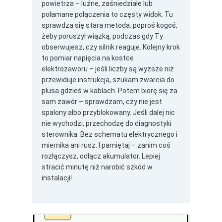
powietrza – luźne, zaśniedziałe lub
połamane połączenia to częsty widok. Tu
sprawdza się stara metoda: poproś kogoś,
żeby poruszył wiązką, podczas gdy Ty
obserwujesz, czy silnik reaguje. Kolejny krok
to pomiar napięcia na kostce
elektrozaworu – jeśli liczby są wyższe niż
przewiduje instrukcja, szukam zwarcia do
plusa gdzieś w kablach. Potem biorę się za
sam zawór – sprawdzam, czy nie jest
spalony albo przyblokowany. Jeśli dalej nic
nie wychodzi, przechodzę do diagnostyki
sterownika. Bez schematu elektrycznego i
miernika ani rusz. I pamiętaj – zanim coś
rozłączysz, odłącz akumulator. Lepiej
stracić minutę niż narobić szkód w
instalacji!