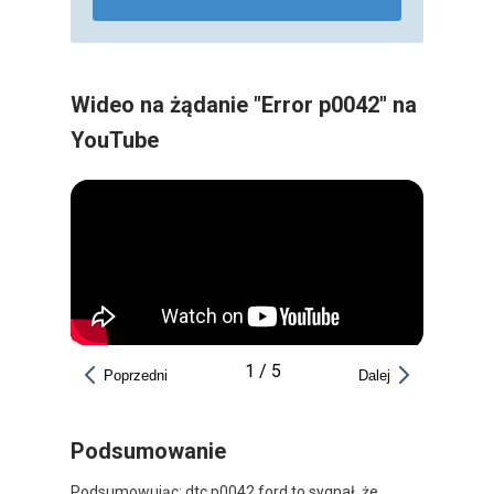
Wideo na żądanie "Error p0042" na
YouTube
1
/
5
Poprzedni
Dalej
Podsumowanie
Podsumowując: dtc p0042 ford to sygnał, że