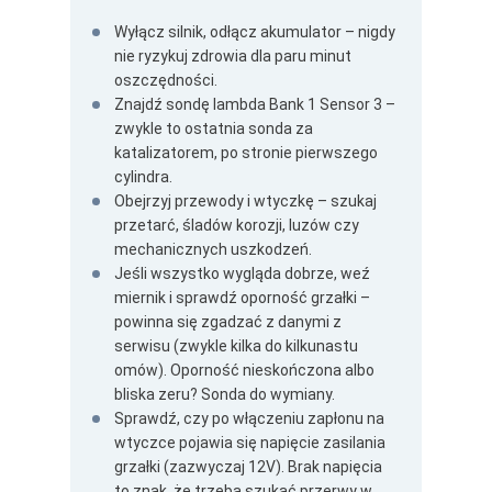
Wyłącz silnik, odłącz akumulator – nigdy
nie ryzykuj zdrowia dla paru minut
oszczędności.
Znajdź sondę lambda Bank 1 Sensor 3 –
zwykle to ostatnia sonda za
katalizatorem, po stronie pierwszego
cylindra.
Obejrzyj przewody i wtyczkę – szukaj
przetarć, śladów korozji, luzów czy
mechanicznych uszkodzeń.
Jeśli wszystko wygląda dobrze, weź
miernik i sprawdź oporność grzałki –
powinna się zgadzać z danymi z
serwisu (zwykle kilka do kilkunastu
omów). Oporność nieskończona albo
bliska zeru? Sonda do wymiany.
Sprawdź, czy po włączeniu zapłonu na
wtyczce pojawia się napięcie zasilania
grzałki (zazwyczaj 12V). Brak napięcia
to znak, że trzeba szukać przerwy w