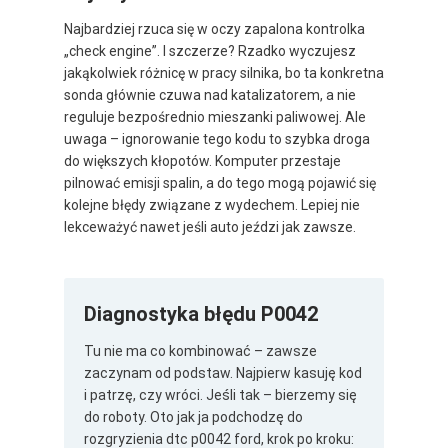
Najbardziej rzuca się w oczy zapalona kontrolka
„check engine”. I szczerze? Rzadko wyczujesz
jakąkolwiek różnicę w pracy silnika, bo ta konkretna
sonda głównie czuwa nad katalizatorem, a nie
reguluje bezpośrednio mieszanki paliwowej. Ale
uwaga – ignorowanie tego kodu to szybka droga
do większych kłopotów. Komputer przestaje
pilnować emisji spalin, a do tego mogą pojawić się
kolejne błędy związane z wydechem. Lepiej nie
lekceważyć nawet jeśli auto jeździ jak zawsze.
Diagnostyka błędu P0042
Tu nie ma co kombinować – zawsze
zaczynam od podstaw. Najpierw kasuję kod
i patrzę, czy wróci. Jeśli tak – bierzemy się
do roboty. Oto jak ja podchodzę do
rozgryzienia dtc p0042 ford, krok po kroku: