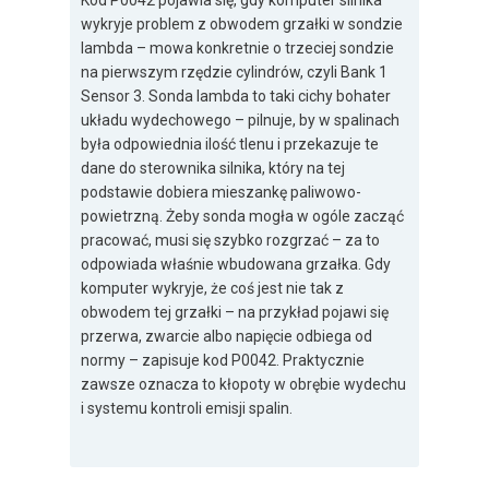
Kod P0042 pojawia się, gdy komputer silnika
wykryje problem z obwodem grzałki w sondzie
lambda – mowa konkretnie o trzeciej sondzie
na pierwszym rzędzie cylindrów, czyli Bank 1
Sensor 3. Sonda lambda to taki cichy bohater
układu wydechowego – pilnuje, by w spalinach
była odpowiednia ilość tlenu i przekazuje te
dane do sterownika silnika, który na tej
podstawie dobiera mieszankę paliwowo-
powietrzną. Żeby sonda mogła w ogóle zacząć
pracować, musi się szybko rozgrzać – za to
odpowiada właśnie wbudowana grzałka. Gdy
komputer wykryje, że coś jest nie tak z
obwodem tej grzałki – na przykład pojawi się
przerwa, zwarcie albo napięcie odbiega od
normy – zapisuje kod P0042. Praktycznie
zawsze oznacza to kłopoty w obrębie wydechu
i systemu kontroli emisji spalin.