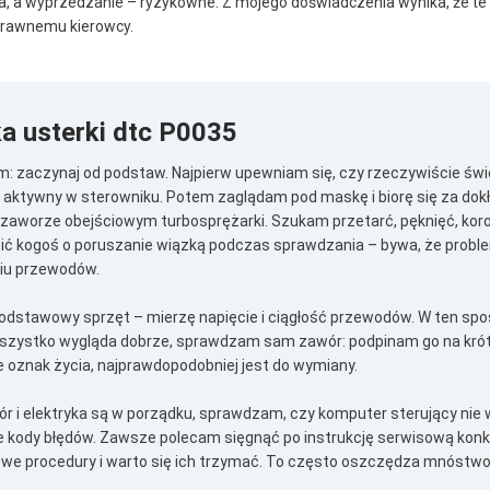
ła, a wyprzedzanie – ryzykowne. Z mojego doświadczenia wynika, że te 
prawnemu kierowcy.
a usterki dtc P0035
zaczynaj od podstaw. Najpierw upewniam się, czy rzeczywiście świec
t aktywny w sterowniku. Potem zaglądam pod maskę i biorę się za do
zaworze obejściowym turbosprężarki. Szukam przetarć, pęknięć, koroz
ić kogoś o poruszanie wiązką podczas sprawdzania – bywa, że problem
iu przewodów.
podstawowy sprzęt – mierzę napięcie i ciągłość przewodów. W ten sp
szystko wygląda dobrze, sprawdzam sam zawór: podpinam go na krótko
aje oznak życia, najprawdopodobniej jest do wymiany.
wór i elektryka są w porządku, sprawdzam, czy komputer sterujący nie 
nne kody błędów. Zawsze polecam sięgnąć po instrukcję serwisową kon
we procedury i warto się ich trzymać. To często oszczędza mnóstwo c