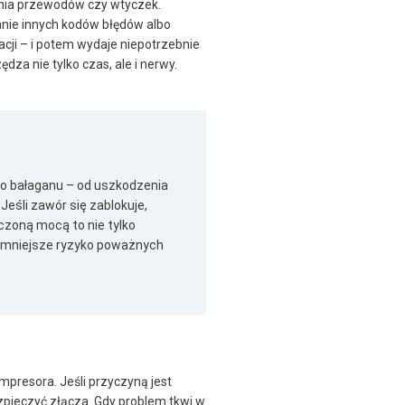
enia przewodów czy wtyczek.
wanie innych kodów błędów albo
acji – i potem wydaje niepotrzebnie
za nie tylko czas, ale i nerwy.
go bałaganu – od uszkodzenia
eśli zawór się zablokuje,
iczoną mocą to nie tylko
to mniejsze ryzyko poważnych
presora. Jeśli przyczyną jest
zpieczyć złącza. Gdy problem tkwi w