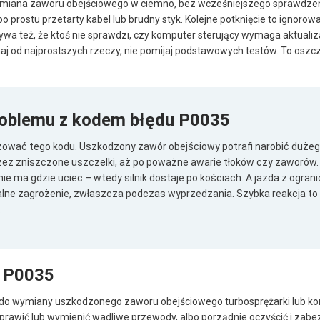
o wymiana zaworu obejściowego w ciemno, bez wcześniejszego sprawdz
o prostu przetarty kabel lub brudny styk. Kolejne potknięcie to ignoro
ywa też, że ktoś nie sprawdzi, czy komputer sterujący wymaga aktualiz
j od najprostszych rzeczy, nie pomijaj podstawowych testów. To oszczęd
oblemu z kodem błędu P0035
lizować tego kodu. Uszkodzony zawór obejściowy potrafi narobić duże
rzez zniszczone uszczelki, aż po poważne awarie tłoków czy zaworów. J
nie ma gdzie uciec – wtedy silnik dostaje po kościach. A jazda z ogran
 realne zagrożenie, zwłaszcza podczas wyprzedzania. Szybka reakcja 
.
d P0035
 do wymiany uszkodzonego zaworu obejściowego turbosprężarki lub kom
aprawić lub wymienić wadliwe przewody, albo porządnie oczyścić i zabe