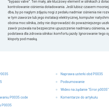
"bypass valve". Ten mały, ale kluczowy element w silnikach z d
kontrolowanie ciśnienia doładowania. Jeśli lubisz czasem mocniej
dba, by po nagłym zdjęciu nogi z pedału nadmiar ciśnienia nie rozw
w tym zaworze lub jego instalacji elektrycznej, komputer natychmi
obcina moc silnika, żeby nie doprowadzić do poważniejszego usz
zawór pozwala na bezpieczne upuszczenie nadmiaru ciśnienia, w
podstawa dla zdrowia silnika i komfortu jazdy. Ignorowanie tego s
kłopoty pod maską.
P0035
Naprawa usterki obd P0035
35
Podsumowanie
Wideo na żądanie "Error p0035
owaniu P0035 code
Komentarze do artykułu
u P0035