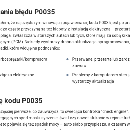
ania błędu P0035
iałem, że najczęstszym winowajcą pojawienia się kodu P0035 jest po 
dzo często przyczyną są też kłopoty z instalacją elektryczną – przeta
plaga, zwłaszcza w starszych autach lub tych, które mają za sobą kilka
ącym (PCM). Niekiedy wystarczy drobna aktualizacja oprogramowania,
dki, które widuję na podnośniku:
urbosprężarki/kompresora
Przerwane, przetarte lub zar
zaworu
 złącza elektryczne
Problemy z komputerem steruj
wystarczy aktualizacja
ię kodu P0035
ściej pierwsze, co zauważysz, to świecąca kontrolka "check engine". C
gających spod maski: syczenie, świst czy nawet stukanie w rejonie tur
ęsto pojawia się też spadek mocy – auto słabo przyspiesza, a czasem w