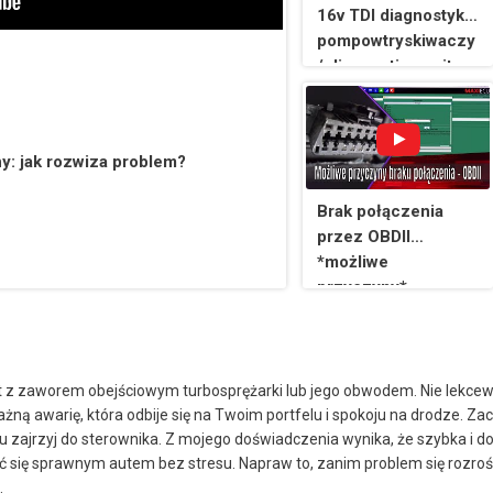
16v TDI diagnostyka
pompowtryskiwaczy
/ diagnostics unit
injector
y: jak rozwiza problem?
Brak połączenia
przez OBDII
*możliwe
przyczyny* -
MaxiEcu
t z zaworem obejściowym turbosprężarki lub jego obwodem. Nie lekce
ażną awarię, która odbije się na Twoim portfelu i spokoju na drodze. Za
zajrzyj do sterownika. Z mojego doświadczenia wynika, że szybka i 
ć się sprawnym autem bez stresu. Napraw to, zanim problem się rozrośn
.