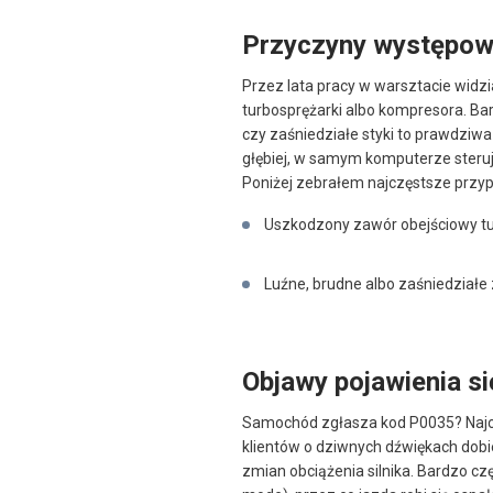
Przyczyny występow
Przez lata pracy w warsztacie widz
turbosprężarki albo kompresora. Bar
czy zaśniedziałe styki to prawdziwa 
głębiej, w samym komputerze steruj
Poniżej zebrałem najczęstsze przypa
Uszkodzony zawór obejściowy t
Luźne, brudne albo zaśniedziałe
Objawy pojawienia s
Samochód zgłasza kod P0035? Najczę
klientów o dziwnych dźwiękach dobie
zmian obciążenia silnika. Bardzo cz