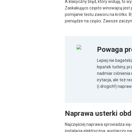
A klasyczny błąd, który widuję, t
Zaskakująco często winowajcą jest p
pomijanie testu zaworu na krótko. B
pieniądze na części. Zawsze zaczyna
Powaga pr
Lepiej nie bagate
łopatek turbiny, p
nadmiar ciśnienia 
irytacja, ale też
(i drogich!) napraw
Naprawa usterki ob
Najczęściej naprawa sprowadza się
instalacja elektryczna, wystarczy n