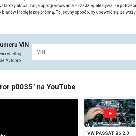
tarczy aktualizacja oprogramowania – rzadziej, ale bywa, że potrzeb
łędów i robię jazdę próbną. To jedyny sposób, by upewnić się, że wszys
numeru VIN
ęści według
ie Avtopro.
rror p0035" na YouTube
VW PASSAT B6 2.0