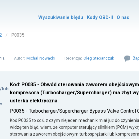
Wyszukiwanie błędu
Kody OBD-II
O nas
2
P0035
nia
Autor:
Michał Nowacki
Recenzja:
Oleg Stepanczuk
Bąd
Kod: P0035 - Obwód sterowania zaworem obejściowym 
i/lub
kompresora (Turbocharger/Supercharger) ma zbyt wys
usterka elektryczna.
w
P0035 - Turbocharger/Supercharger Bypass Valve Control C
Kod P0035 to coś, z czym niejeden mechanik miał już do czynieni
widzę ten błąd, wiem, że komputer sterujący silnikiem (PCM) wy
sterowania zaworem obejściowym turbosprężarki lub kompreso