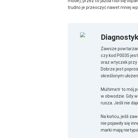
mode), przez co jazda robi się ospa
trudno je przeoczyć nawet mniej w
Diagnostyk
Zawsze powtarzam: 
czy kod P0035 jes
oraz wtyczek przy 
Dobrze jest popros
określonym ułożen
Multimetr to mój 
w obwodzie. Gdy w
rusza. Jeśli nie d
Na końcu, jeśli za
nie pojawiły się i
marki mają nietypo