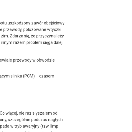
prostu uszkodzony zawór obejściowy
rte przewody, poluzowane wtyczki
 zim. Zdarza się, że przyczyna leży
 innym razem problem sięga dalej.
dzewiałe przewody w obwodzie
ącym silnika (PCM) – czasem
o więcej, nie raz słyszałem od
biny, szczególnie podczas nagłych
pada w tryb awaryjny (tzw. limp