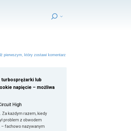
ź pierwszym, który zostawi komentarz
turbosprężarki lub
okie napięcie – możliwa
ircuit High
a. Za każdym razem, kiedy
krył problem z obwodem
ra – fachowo nazywanym