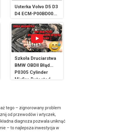
Usterka Volvo D5 D3
D4 ECM-P00BD00
Błąd
przepływomierza.
Szkoła Druciarstwa
BMW OBDII Błąd
P0305 Cylinder
Misfire Detected
Naprawiamy Cyk
Fuch Wazzup :)
waż tego – zignorowany problem
cznij od przewodów i wtyczek,
dokładna diagnoza pozwala uniknąć
ie – to najlepsza inwestycja w