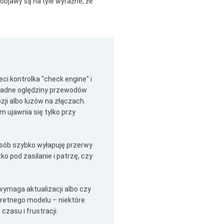
objawy są na tyle wyraźne, że
i kontrolka "check engine" i
kładne oględziny przewodów
ji albo luzów na złączach.
 ujawnia się tylko przy
osób szybko wyłapuję przerwy
 pod zasilanie i patrzę, czy
wymaga aktualizacji albo czy
kretnego modelu – niektóre
zasu i frustracji.