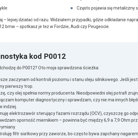
ykle
Często pojawia się metaliczny 
kaj – lepiej działać od razu. Widziałem przypadki, gdzie odkładanie na
12 bmw – spotkasz je też w Fordzie, Audi czy Peugeocie.
gnostyka kod P0012
dchodzę do P0012? Oto moja sprawdzona ścieżka:
ze zaczynam od kontroli poziomu i stanu oleju silnikowego. Jeśli jest
y pierwszy trop.
zę, czy olej spełnia normy producenta. Nieodpowiedni olej potrafi zru
łączam komputer diagnostyczny i sprawdzam, czy nie ma innych błę
e indziej.
muję elektrozawór sterujący fazami rozrządu (OCV), czyszczę go od
awdzam oporność miernikiem – powinna być między 6,9 a 7,9 Ohm prz
wymiany.
roluję filtr siatkowy przy zaworze, bo często bywa zapchany nagarem 