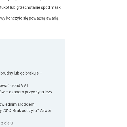
stukot lub grzechotanie spod maski
prawy kończyło się poważną awarią.
 brudny lub go brakuje –
jnować układ VVT.
dów – czasem przyczyna leży
powiednim środkiem.
y 20°C. Brak odczytu? Zawór
z oleju.