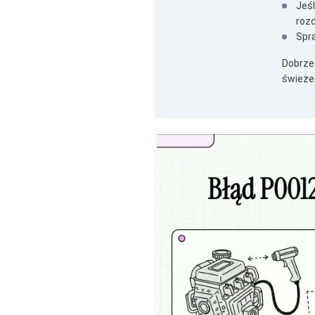
Jeśl
rozc
Spra
Dobrze 
świeżeg