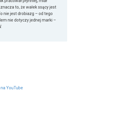
ik pracował płynniej, miał
oznacza to, że wałek ssący jest
 nie jest drobiazg – od tego
blem nie dotyczy jednej marki –
.
" na YouTube