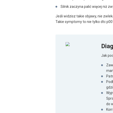
Silnik zaczyna palić więcej niż zw
Jeśli widzisz takie objawy, nie zwle
Takie symptomy to nie tylko dtc p00
Dia
Jak po
Zaws
mam
Patr
Pod
gdzi
Wyj
Spr
do 
Kont