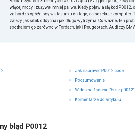
Bank 1. System zmiennych faz rozrządu (VVT) jest po to, żeby siln
więcej mocy i zużywał mniej paliwa. Kiedy pojawia się kod P0012, 
za bardzo opóźniony w stosunku do tego, co oczekuje komputer. To
zależy, jak silnik oddycha i jak długo wytrzyma. Co ważne, ten pro
spotkałem go zarówno w Fordach, jak i Peugeotach, Audi czy BMW
12
Jak naprawić P0012 code
Podsumowanie
Wideo na żądanie "Error p0012
Komentarze do artykułu
ny błąd P0012