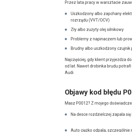
Przez lata pracy w warsztacie zauw
Uszkodzony albo zapchany elekt
rozrządu (VVT/OCV)
Zły albo zużyty olej silnikowy
Problemy z napinaczem lub pro
Brudny albo uszkodzony czujnik 
Najczęściej, gdy klient przyjeżdża d
od lat. Nawet drobinka brudu potraf
Audi.
Objawy kod błędu P
Masz P0012? Z mojego doświadczen
Na desce rozdzielczej zapala się
Auto ciężko odpala, szczególnie