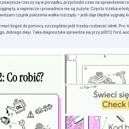
i powyższe rzeczy są w porządku, przychodzi czas na sprawdzenie roz
iągnięty, a napinacze i prowadnice nie są zużyte. Często trzeba wtedy
wdzam czujnik położenia wałka rozrządu – jeśli daje błędne sygnały, ko
mieć kogoś do pomocy, szczególnie jeśli trzeba rozbierać silnik. Pro-
o, dobrego oleju. Taka diagnostyka sprawdza się przy p0012 ford, aud