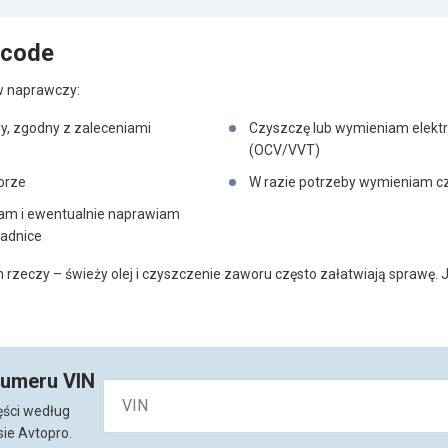
 code
aw naprawczy:
y, zgodny z zaleceniami
Czyszczę lub wymieniam elektr
(OCV/VVT)
orze
W razie potrzeby wymieniam cz
zam i ewentualnie naprawiam
wadnice
zeczy – świeży olej i czyszczenie zaworu często załatwiają sprawę. Je
numeru VIN
ęści według
ie Avtopro.