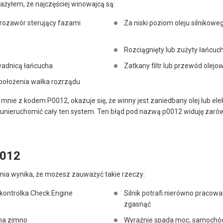
ażyłem, że najczęściej winowajcą są:
rozawór sterujący fazami
Za niski poziom oleju silnikowe
Rozciągnięty lub zużyty łańcuc
wadnicą łańcucha
Zatkany filtr lub przewód olej
położenia wałka rozrządu
o mnie z kodem P0012, okazuje się, że winny jest zaniedbany olej lub el
i unieruchomić cały ten system. Ten błąd pod nazwą p0012 widuję zarów
0012
ia wynika, że możesz zauważyć takie rzeczy:
 kontrolka Check Engine
Silnik potrafi nierówno praco
zgasnąć
 na zimno
Wyraźnie spada moc, samochód 