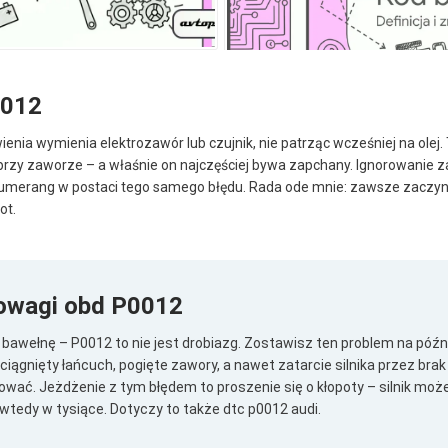
0012
ienia wymienia elektrozawór lub czujnik, nie patrząc wcześniej na olej
 przy zaworze – a właśnie on najczęściej bywa zapchany. Ignorowanie z
 bumerang w postaci tego samego błędu. Rada ode mnie: zawsze zaczyna
ot.
powagi obd P0012
w bawełnę – P0012 to nie jest drobiazg. Zostawisz ten problem na późn
ciągnięty łańcuch, pogięte zawory, a nawet zatarcie silnika przez brak
wać. Jeżdżenie z tym błędem to proszenie się o kłopoty – silnik może
wtedy w tysiące. Dotyczy to także dtc p0012 audi.