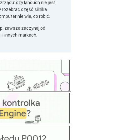
rządu: czy łańcuch nie jest
 rozebrać część silnika.
mputer nie wie, co robić.
tip: zawsze zaczynaj od
i i innych markach.