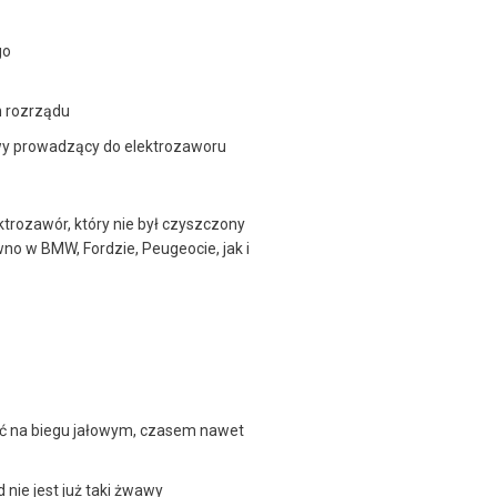
go
h rozrządu
owy prowadzący do elektrozaworu
ektrozawór, który nie był czyszczony
no w BMW, Fordzie, Peugeocie, jak i
wać na biegu jałowym, czasem nawet
nie jest już taki żwawy