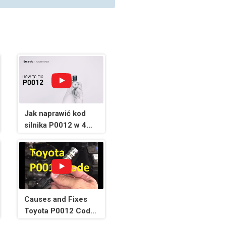
Jak naprawić kod
silnika P0012 w 4
minuty [2 metody
samodzielnego
montażu / tylko 6,86
USD]
Causes and Fixes
Toyota P0012 Code:
Intake (A) Camshaft