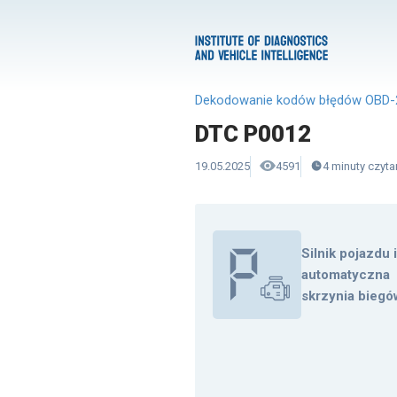
Dekodowanie kodów błędów OBD-
DTC P0012
19.05.2025
4591
4
minuty
czyta
Silnik pojazdu 
automatyczna
skrzynia biegó