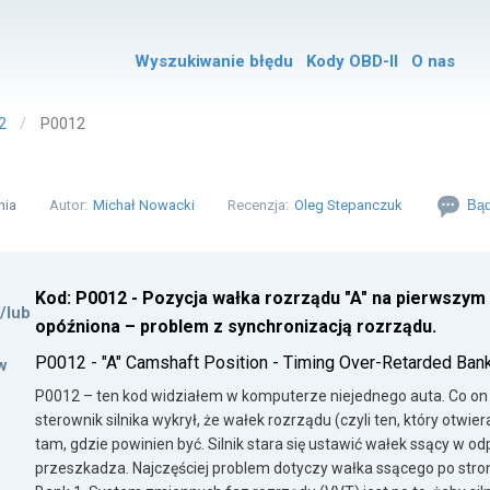
Wyszukiwanie błędu
Kody OBD-II
O nas
2
P0012
nia
Autor:
Michał Nowacki
Recenzja:
Oleg Stepanczuk
Bąd
Kod: P0012 - Pozycja wałka rozrządu "A" na pierwszym r
i/lub
opóźniona – problem z synchronizacją rozrządu.
P0012 - "A" Camshaft Position - Timing Over-Retarded Ban
w
P0012 – ten kod widziałem w komputerze niejednego auta. Co o
sterownik silnika wykrył, że wałek rozrządu (czyli ten, który otwie
tam, gdzie powinien być. Silnik stara się ustawić wałek ssący w od
przeszkadza. Najczęściej problem dotyczy wałka ssącego po stron