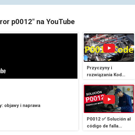
rror p0012" na YouTube
Przyczyny i
rozwiązania Kod
P0012: Dolot (A)
Regulacja położenia
wałka rozrządu –
nadmierne
: objawy i naprawa
opóźnienie (Bank 1)
P0012 ✅ Solución al
código de falla
OBD2