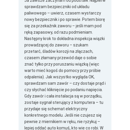
Ja zawsze zaczynam od podstaw. Najpierw
sprawdzam bezpieczniki od układu
paliwowego – uwierz, czasem wystarczy
nowy bezpiecznik i po sprawie. Potem biorę
się za przekaźnik zaworu – jeśli mam pod
ręką zapasowy, od razu podmieniam.
Następny krok to dokładna inspekcja wiązki
prowadzącej do zaworu – szukam
przetarć, śladów korozji na złączach,
czasem złamany przewód daje o sobie
znać tylko przy poruszaniu wiązką (więc
warto mieć kogoś do pomocy przy próbie
odpalenia). Jak wszystko wygląda OK,
sprawdzam sam zawór – czy dostaje prąd i
czy słychać kliknięcie po podaniu napięcia.
Gdy zawór i cała instalacja są w porządku,
zostaje sygnał sterujący z komputera – tu
przydaje się schemat elektryczny
konkretnego modelu. Jeśli nie czujesz się
pewnie z miernikiem w ręku, nie ryzykuj –
lepiej oddać auto komuś, kto wie co robi. W