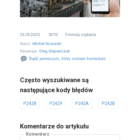
23.05.2025
5379
5
minuty
czytania
Autor:
Michał Nowacki
Recenzja:
Oleg Stepanczuk
Bądź pierwszym, który zostawi komentarz
Często wyszukiwane są
następujące kody błędów
P2428
P2429
P242A
P242B
P242
Komentarze do artykułu
Komentarz