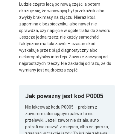
Ludzie często lecą po nową część, a potem
okazuje się, że winowajcą był przekaźnik albo
zwykły brak masy na złączu. Nieraz ktoś
zapomina o bezpieczniku, albo nawet nie
sprawdza, czy napięcie w ogóle trafia do zaworu.
Jeszcze jedna rzecz: nie każdy samochód
faktycznie ma taki zawór – czasami kod
wyskakuje przez błąd diagnostyczny albo
niekompatybilny interfejs. Zawsze zaczynaj od
najprostszych rzeczy. Nie zakładaj od razu, że do
wymiany jest najdroższa część.
Jak poważny jest kod P0005
Nie lekceważ kodu P0005 – problem z
zaworem odcinającym paliwo to nie
przelewki. Jeżeli zawór nie działa, auto
potrafi nie ruszyć z miejsca, albo co gorsza,
zgasnąć w trakcie jazdy. To już nie zabawa,