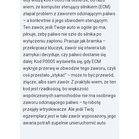
Gdy widzę kod P0005 na testerze, od razu
wiem, że komputer sterujący silnikiem (ECM)
złapał problem z zaworem odcinającym paliwo
– a konkretnie z jego obwodem sterującym.
Ten zawór, jeśli Twoje auto w ogóle go ma,
pilnuje, żeby paliwo nie szło do silnika po
wyłączeniu zapłonu. Pracuje jak bramka –
przekręcasz kluczyk, zawór się otwiera lub
zamyka i decyduje, czy paliwo dostanie się
dalej. Kod P0005 wyświetla się, gdy ECM
wykryje przerwę w obwodzie tego zaworu, czyli
coś przestało „stykać” – może to być przewód,
złącze, albo sam zawór. Z praktyki wiem, że ten
kod jest rzadkością, bo większość
współczesnych samochodów nie ma osobnego
zaworu odcinającego paliwo – tę robotę
przejęły wtryskiwacze. Ale jeśli Twój
egzemplarz jest w taki zawór wyposażony, jego
awaria potrafi zupełnie unieruchomić auto.